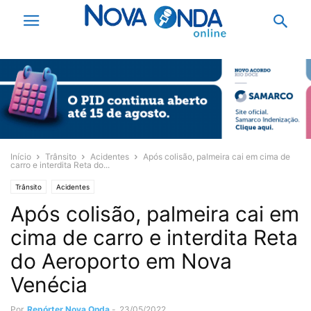
Início
Trânsito
Acidentes
Após colisão, palmeira cai em cima de
carro e interdita Reta do...
Trânsito
Acidentes
Após colisão, palmeira cai em
cima de carro e interdita Reta
do Aeroporto em Nova
Venécia
Por
Repórter Nova Onda
-
23/05/2022