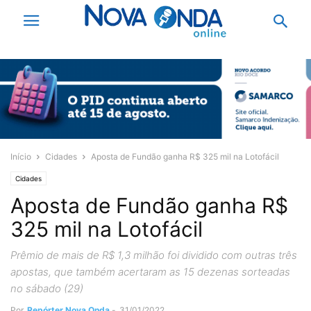
Início
Cidades
Aposta de Fundão ganha R$ 325 mil na Lotofácil
Cidades
Aposta de Fundão ganha R$
325 mil na Lotofácil
Prêmio de mais de R$ 1,3 milhão foi dividido com outras três
apostas, que também acertaram as 15 dezenas sorteadas
no sábado (29)
Por
Repórter Nova Onda
-
31/01/2022