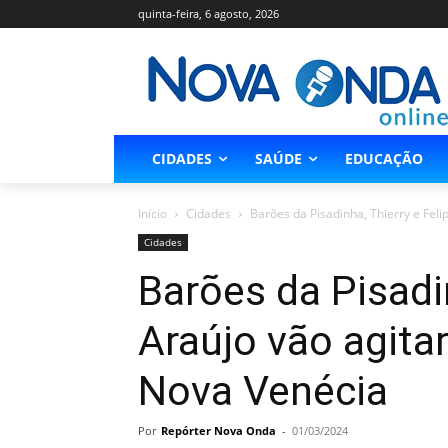
quinta-feira, 6 agosto, 2026
CIDADES
SAÚDE
EDUCAÇÃO
Início
Cidades
Barões da Pisadinha, Thierry e Felip
Cidades
Barões da Pisadin
Araújo vão agita
Nova Venécia
Por
Repórter Nova Onda
-
01/03/2024