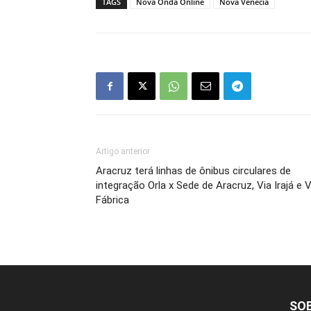
TAGS
Nova Onda Online
Nova Venécia
Artigo anterior
Aracruz terá linhas de ônibus circulares de
integração Orla x Sede de Aracruz, Via Irajá e V
Fábrica
SO