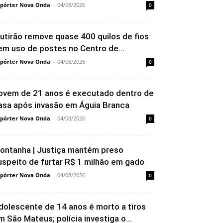
pórter Nova Onda
-
04/08/2026
0
utirão remove quase 400 quilos de fios
em uso de postes no Centro de...
pórter Nova Onda
-
04/08/2026
0
ovem de 21 anos é executado dentro de
asa após invasão em Águia Branca
pórter Nova Onda
-
04/08/2026
0
ontanha | Justiça mantém preso
uspeito de furtar R$ 1 milhão em gado
pórter Nova Onda
-
04/08/2026
0
dolescente de 14 anos é morto a tiros
m São Mateus; polícia investiga o...