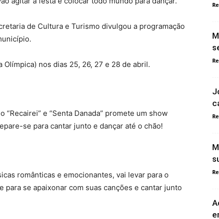
vão agitar a festa e colocar todo mundo para dançar.
Re
cretaria de Cultura e Turismo divulgou a programação
M
unicípio.
s
Re
a Olímpica) nos dias 25, 26, 27 e 28 de abril.
J
c
mo “Recairei” e “Senta Danada” promete um show
Re
epare-se para cantar junto e dançar até o chão!
M
s
Re
icas românticas e emocionantes, vai levar para o
se para se apaixonar com suas canções e cantar junto
A
e