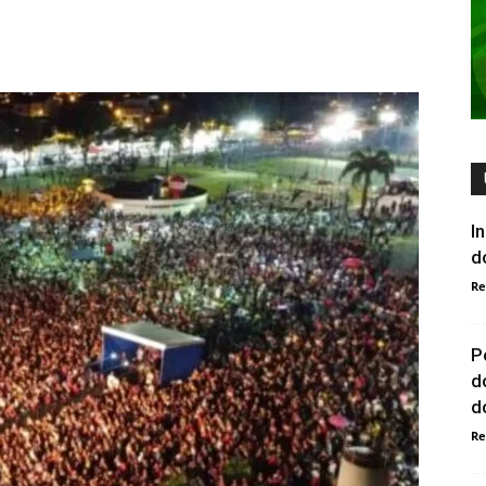
I
d
Re
P
d
do
Re