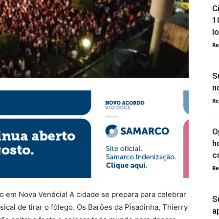
C
1
l
Re
S
n
Re
O
h
c
Re
no em Nova Venécia! A cidade se prepara para celebrar
S
al de tirar o fôlego. Os Barões da Pisadinha, Thierry
a