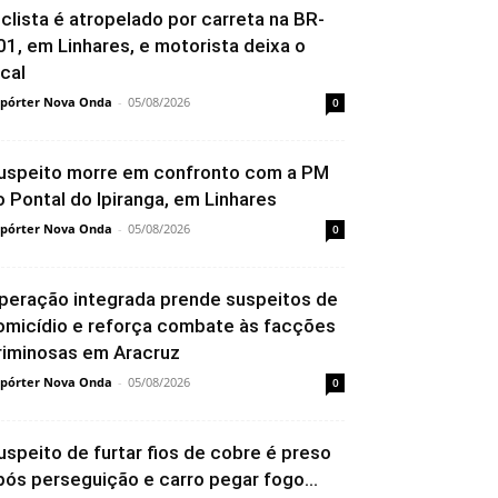
iclista é atropelado por carreta na BR-
01, em Linhares, e motorista deixa o
ocal
pórter Nova Onda
-
05/08/2026
0
uspeito morre em confronto com a PM
o Pontal do Ipiranga, em Linhares
pórter Nova Onda
-
05/08/2026
0
peração integrada prende suspeitos de
omicídio e reforça combate às facções
riminosas em Aracruz
pórter Nova Onda
-
05/08/2026
0
uspeito de furtar fios de cobre é preso
pós perseguição e carro pegar fogo...