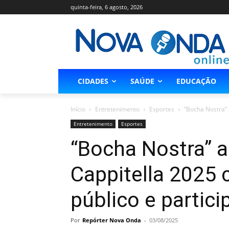
quinta-feira, 6 agosto, 2026
CIDADES
SAÚDE
EDUCAÇÃO
Início
Entretenimento
Esportes
“Bocha Nostra” 
Entretenimento
Esportes
“Bocha Nostra” 
Cappitella 2025
público e partic
Por
Repórter Nova Onda
-
03/08/2025