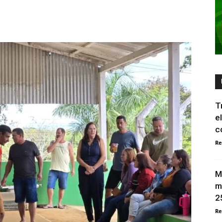
T
e
c
Re
M
m
2
Re