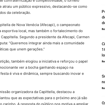
e confraternização e competitividade, o torneio
e atraiu um público expressivo, destacando-se como
P
dos da celebração.
d
do
pitella de Nova Venécia (Afecapi), o campeonato
Re
ra esportiva local, mas também o fortalecimento do
a Cappitella. Segundo a presidente da Afecapi, Carmen
isputa: “Queremos integrar ainda mais a comunidade
C
ráticas que unem gerações.”
1
l
ição, também elogiou a iniciativa e reforçou o papel
Re
mocionante ver a bocha ganhando espaço na
festa é viva e dinâmica, sempre buscando inovar e
S
n
Re
missão organizadora da Capittella, destacou a
iantou que as expectativas para o próximo ano já são
O
o carinho. A resposta do público nos motiva a ampliar