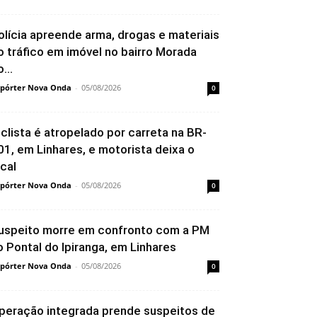
olícia apreende arma, drogas e materiais
o tráfico em imóvel no bairro Morada
...
pórter Nova Onda
-
05/08/2026
0
iclista é atropelado por carreta na BR-
01, em Linhares, e motorista deixa o
ocal
pórter Nova Onda
-
05/08/2026
0
uspeito morre em confronto com a PM
o Pontal do Ipiranga, em Linhares
pórter Nova Onda
-
05/08/2026
0
peração integrada prende suspeitos de