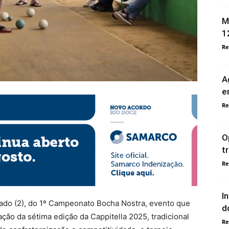
M
1
Re
A
e
Re
O
t
Re
I
bado (2), do 1º Campeonato Bocha Nostra, evento que
d
ção da sétima edição da Cappitella 2025, tradicional
Re