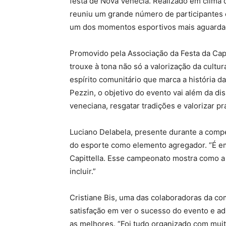
festa de Nova Venécia. Realizado em clima d
reuniu um grande número de participantes 
um dos momentos esportivos mais aguarda
Promovido pela Associação da Festa da Cap
trouxe à tona não só a valorização da cultu
espírito comunitário que marca a história d
Pezzin, o objetivo do evento vai além da d
veneciana, resgatar tradições e valorizar p
Luciano Delabela, presente durante a compet
do esporte como elemento agregador. “É e
Capittella. Esse campeonato mostra como a 
incluir.”
Cristiane Bis, uma das colaboradoras da co
satisfação em ver o sucesso do evento e ad
as melhores. “Foi tudo organizado com muit