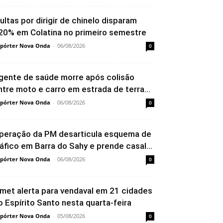
ultas por dirigir de chinelo disparam
20% em Colatina no primeiro semestre
pórter Nova Onda
-
06/08/2026
0
gente de saúde morre após colisão
ntre moto e carro em estrada de terra...
pórter Nova Onda
-
06/08/2026
0
peração da PM desarticula esquema de
ráfico em Barra do Sahy e prende casal...
pórter Nova Onda
-
06/08/2026
0
nmet alerta para vendaval em 21 cidades
o Espírito Santo nesta quarta-feira
pórter Nova Onda
-
05/08/2026
0