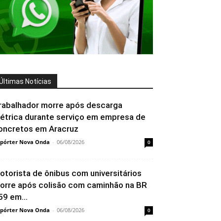
Últimas Notícias
rabalhador morre após descarga
létrica durante serviço em empresa de
oncretos em Aracruz
pórter Nova Onda
-
06/08/2026
0
otorista de ônibus com universitários
orre após colisão com caminhão na BR
59 em...
pórter Nova Onda
-
06/08/2026
0