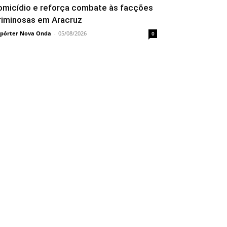
omicídio e reforça combate às facções
riminosas em Aracruz
pórter Nova Onda
-
05/08/2026
0