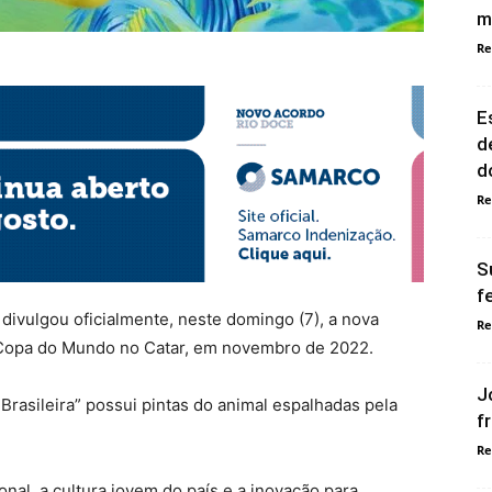
m
Re
E
d
d
Re
S
f
divulgou oficialmente, neste domingo (7), a nova
Re
a Copa do Mundo no Catar, em novembro de 2022.
J
 Brasileira” possui pintas do animal espalhadas pela
f
Re
nal, a cultura jovem do país e a inovação para