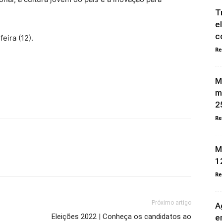
T
e
c
eira (12).
Re
M
m
2
Re
M
1
Re
Próximo artigo
A
Eleições 2022 | Conheça os candidatos ao
e