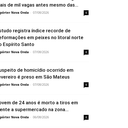
ais de mil vagas antes mesmo das...
pórter Nova Onda
-
07/08/2026
0
studo registra índice recorde de
eformações em peixes no litoral norte
o Espírito Santo
pórter Nova Onda
-
07/08/2026
0
uspeito de homicídio ocorrido em
evereiro é preso em São Mateus
pórter Nova Onda
-
07/08/2026
0
ovem de 24 anos é morto a tiros em
rente a supermercado na zona...
pórter Nova Onda
-
06/08/2026
0