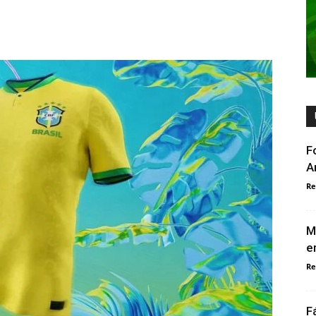
F
A
Re
M
e
Re
F