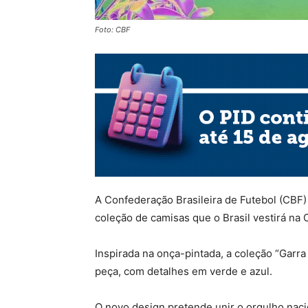
Foto: CBF
A Confederação Brasileira de Futebol (CBF) 
coleção de camisas que o Brasil vestirá n
Inspirada na onça-pintada, a coleção “Garra
peça, com detalhes em verde e azul.
O novo design pretende unir o orgulho nacio