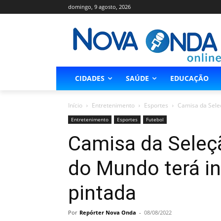
domingo, 9 agosto, 2026
CIDADES
SAÚDE
EDUCAÇÃO
Início
Entretenimento
Esportes
Camisa da Seleç
Entretenimento
Esportes
Futebol
Camisa da Seleçã
do Mundo terá in
pintada
Por
Repórter Nova Onda
-
08/08/2022