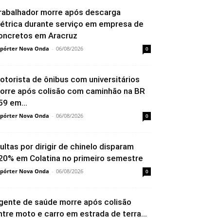
rabalhador morre após descarga
létrica durante serviço em empresa de
oncretos em Aracruz
pórter Nova Onda
-
06/08/2026
0
otorista de ônibus com universitários
orre após colisão com caminhão na BR
59 em...
pórter Nova Onda
-
06/08/2026
0
ultas por dirigir de chinelo disparam
20% em Colatina no primeiro semestre
pórter Nova Onda
-
06/08/2026
0
gente de saúde morre após colisão
ntre moto e carro em estrada de terra...