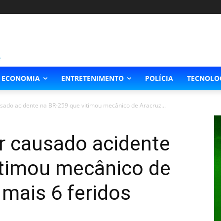
ECONOMIA
ENTRETENIMENTO
POLÍCIA
TECNOLO
sado acidente na BR-259 que vitimou mecânico de Aracruz...
r causado acidente
itimou mecânico de
 mais 6 feridos