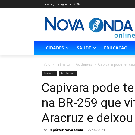
domingo, 9 agosto, 2026
CIDADES
SAÚDE
EDUCAÇÃO
Início
Trânsito
Acidentes
Capivara pode ter cau
Trânsito
Acidentes
Capivara pode te
na BR-259 que v
Aracruz e deixou
Por
Repórter Nova Onda
-
27/02/2024