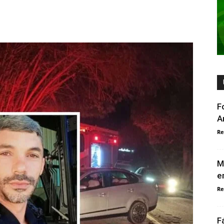
F
A
Re
M
e
Re
F