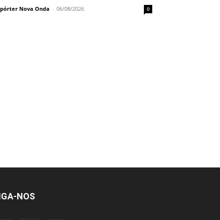
pórter Nova Onda
-
06/08/2026
0
IGA-NOS