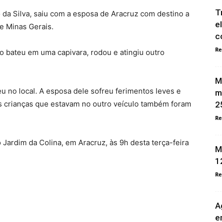
T
no da Silva, saiu com a esposa de Aracruz com destino a
e
e Minas Gerais.
c
Re
 bateu em uma capivara, rodou e atingiu outro
M
eu no local. A esposa dele sofreu ferimentos leves e
m
ês crianças que estavam no outro veículo também foram
2
Re
 Jardim da Colina, em Aracruz, às 9h desta terça-feira
M
1
Re
A
e