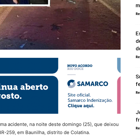
m
Re
E
d
d
Re
S
f
Re
J
f
ma acidente, na noite deste domingo (25), que deixou
Re
R-259, em Baunilha, distrito de Colatina.