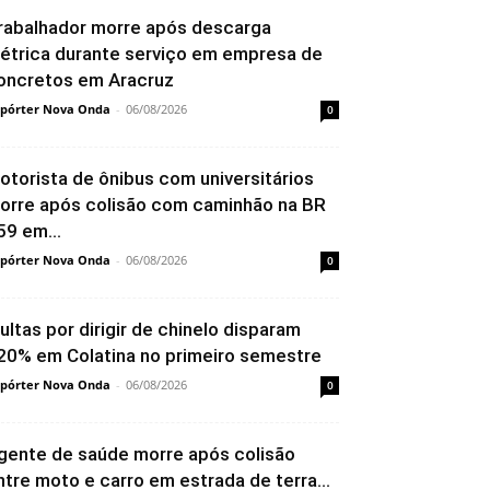
rabalhador morre após descarga
létrica durante serviço em empresa de
oncretos em Aracruz
pórter Nova Onda
-
06/08/2026
0
otorista de ônibus com universitários
orre após colisão com caminhão na BR
59 em...
pórter Nova Onda
-
06/08/2026
0
ultas por dirigir de chinelo disparam
20% em Colatina no primeiro semestre
pórter Nova Onda
-
06/08/2026
0
gente de saúde morre após colisão
ntre moto e carro em estrada de terra...