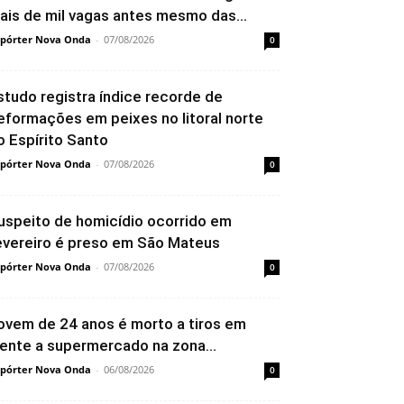
ais de mil vagas antes mesmo das...
pórter Nova Onda
-
07/08/2026
0
studo registra índice recorde de
eformações em peixes no litoral norte
o Espírito Santo
pórter Nova Onda
-
07/08/2026
0
uspeito de homicídio ocorrido em
evereiro é preso em São Mateus
pórter Nova Onda
-
07/08/2026
0
ovem de 24 anos é morto a tiros em
rente a supermercado na zona...
pórter Nova Onda
-
06/08/2026
0