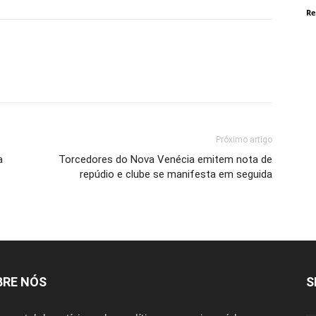
Re
Próximo artigo
a
Torcedores do Nova Venécia emitem nota de
repúdio e clube se manifesta em seguida
BRE NÓS
S