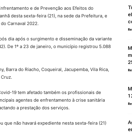
T
nfrentamento e de Prevenção aos Efeitos do
e
hã desta sexta-feira (21), na sede da Prefeitura, e
c
 do Carnaval 2022.
Re
pós dia após o surgimento e disseminação da variante
). De 1º a 23 de janeiro, o município registrou 5.088
M
m
2
y, Barra do Riacho, Coqueiral, Jacupemba, Vila Rica,
Re
 Cruz.
M
ovid-19 tem afetado também os profissionais de
1
ncipais agentes de enfrentamento à crise sanitária
Re
actando a prestação dos serviços.
A
u que não havará expediente nesta sexta-feira (21)
e