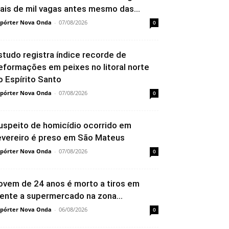
ais de mil vagas antes mesmo das...
pórter Nova Onda
-
07/08/2026
0
studo registra índice recorde de
eformações em peixes no litoral norte
o Espírito Santo
pórter Nova Onda
-
07/08/2026
0
uspeito de homicídio ocorrido em
evereiro é preso em São Mateus
pórter Nova Onda
-
07/08/2026
0
ovem de 24 anos é morto a tiros em
rente a supermercado na zona...
pórter Nova Onda
-
06/08/2026
0