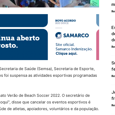
m
Re
E
d
d
Re
S
 Secretaria de Saúde (Semsa), Secretaria de Esporte,
f
s foi suspensa as atividades esportivas programadas
Re
J
nato Verão de Beach Soccer 2022. O secretário de
f
oquí”, disse que cancelar os eventos esportivos é
Re
de de atletas, apoiadores, voluntários e da população.