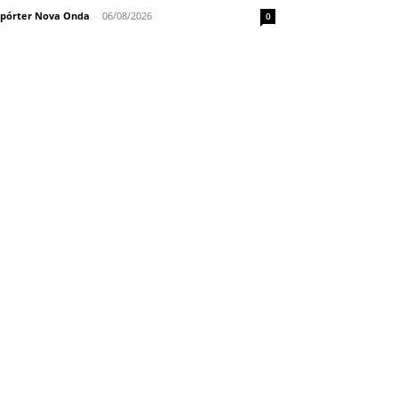
pórter Nova Onda
-
06/08/2026
0