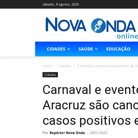
sábado, 8 agosto, 2026
CIDADES
SAÚDE
EDUCAÇÃO
Início
Cidades
Carnaval e eventos esportivos de A
Cidades
Carnaval e event
Aracruz são can
casos positivos 
Por
Repórter Nova Onda
-
24/01/2022