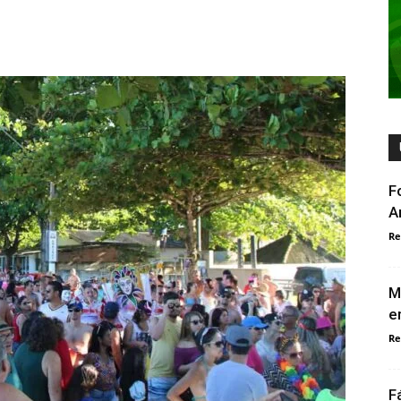
F
A
Re
M
e
Re
F