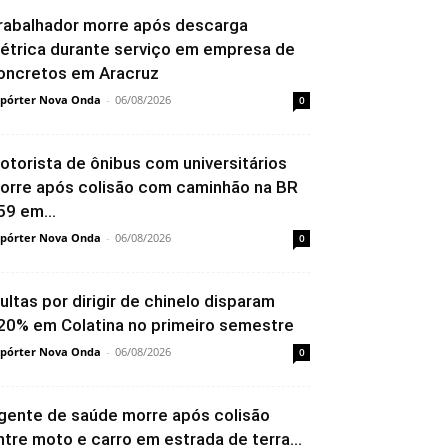
rabalhador morre após descarga
létrica durante serviço em empresa de
oncretos em Aracruz
pórter Nova Onda
-
06/08/2026
0
otorista de ônibus com universitários
orre após colisão com caminhão na BR
59 em...
pórter Nova Onda
-
06/08/2026
0
ultas por dirigir de chinelo disparam
20% em Colatina no primeiro semestre
pórter Nova Onda
-
06/08/2026
0
gente de saúde morre após colisão
ntre moto e carro em estrada de terra...