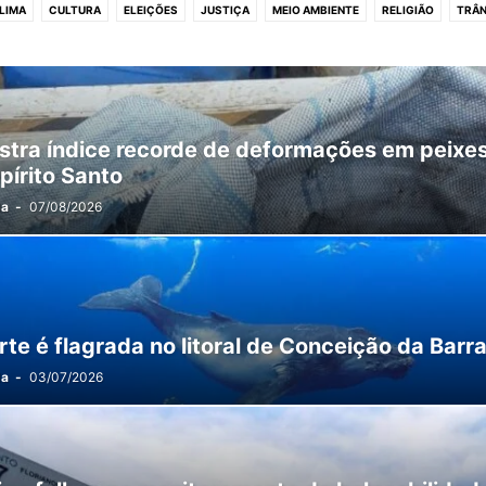
LIMA
CULTURA
ELEIÇÕES
JUSTIÇA
MEIO AMBIENTE
RELIGIÃO
TRÂN
stra índice recorde de deformações em peixes 
pírito Santo
da
-
07/08/2026
rte é flagrada no litoral de Conceição da Barr
da
-
03/07/2026