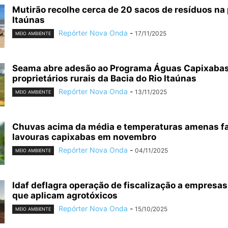
Mutirão recolhe cerca de 20 sacos de resíduos na 
Itaúnas
Repórter Nova Onda
-
17/11/2025
MEIO AMBIENTE
Seama abre adesão ao Programa Águas Capixabas
proprietários rurais da Bacia do Rio Itaúnas
Repórter Nova Onda
-
13/11/2025
MEIO AMBIENTE
Chuvas acima da média e temperaturas amenas 
lavouras capixabas em novembro
Repórter Nova Onda
-
04/11/2025
MEIO AMBIENTE
Idaf deflagra operação de fiscalização a empresa
que aplicam agrotóxicos
Repórter Nova Onda
-
15/10/2025
MEIO AMBIENTE