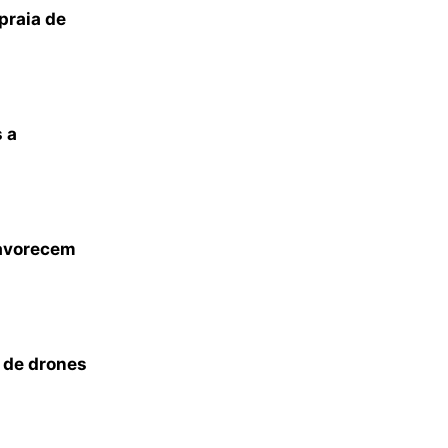
praia de
 a
favorecem
s de drones