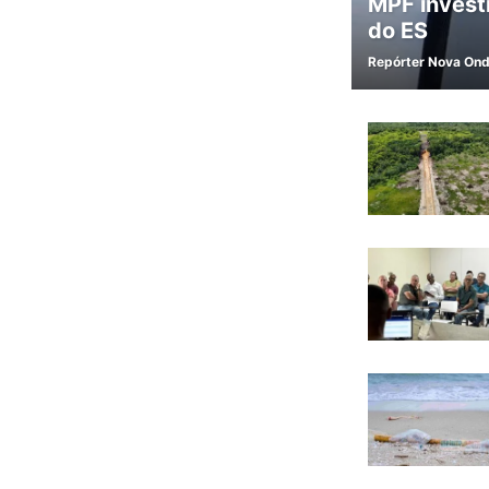
MPF invest
do ES
Repórter Nova On