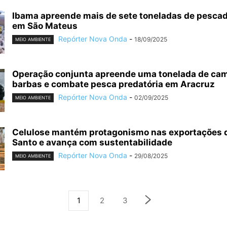
Ibama apreende mais de sete toneladas de pescad
em São Mateus
Repórter Nova Onda
-
18/09/2025
MEIO AMBIENTE
Operação conjunta apreende uma tonelada de cam
barbas e combate pesca predatória em Aracruz
Repórter Nova Onda
-
02/09/2025
MEIO AMBIENTE
Celulose mantém protagonismo nas exportações d
Santo e avança com sustentabilidade
Repórter Nova Onda
-
29/08/2025
MEIO AMBIENTE
1
2
3