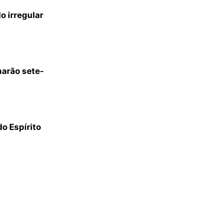
o irregular
arão sete-
o Espírito