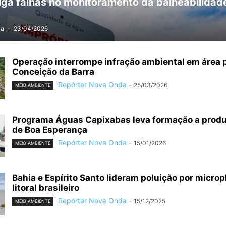
iga falhas no monitoramento da balneabilidad
da
-
23/04/2026
Operação interrompe infração ambiental em área 
Conceição da Barra
Repórter Nova Onda
-
25/03/2026
MEIO AMBIENTE
Programa Águas Capixabas leva formação a produ
de Boa Esperança
Repórter Nova Onda
-
15/01/2026
MEIO AMBIENTE
Bahia e Espírito Santo lideram poluição por microp
litoral brasileiro
Repórter Nova Onda
-
15/12/2025
MEIO AMBIENTE