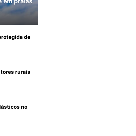
e em praias
protegida de
tores rurais
lásticos no