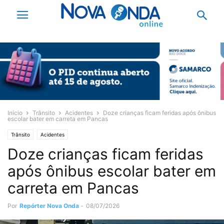
Início
Trânsito
Acidentes
Doze crianças ficam feridas após ônibus
escolar bater em carreta em Pancas
Trânsito
Acidentes
Doze crianças ficam feridas
após ônibus escolar bater em
carreta em Pancas
Por
Repórter Nova Onda
-
08/07/2026