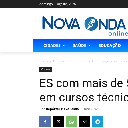
domingo, 9 agosto, 2026
CIDADES
SAÚDE
EDUCAÇÃO
Início
Cursos
ES com mais de 500 vagas abertas e
Cursos
ES com mais de 
em cursos técni
Por
Repórter Nova Onda
-
10/06/2026