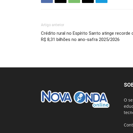
Artigo anterior
Crédito rural no Espírito Santo atinge recorde 
R$ 8,31 bilhões no ano-safra 2025/2026
SO
O se
educ
tecn
Cont