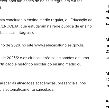
ecer oportunidades de bolsa integral em cursos
T
s.
e
c
ham concluído o ensino médio regular, ou Educação de
Re
A/ENCCEJA, que estudaram na rede pública de ensino
olsistas integrais).
M
nho de 2026, no site www.selecaoaluno.es.gov.br.
m
2
 de 2026/2 e os alunos serão selecionados em uma
Re
rtificado e histórico escolar do ensino médio ou
M
1
arecer às atividades acadêmicas, presenciais, nos
Re
ícula automaticamente cancelada.
A
e