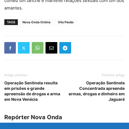
comeu um lanche e manteve relações sexuais com um dos
amantes.
TAGS
Nova Onda Online
Vila Pavão
Artigo anterior
Próximo artigo
Operação Sentinela resulta
Operação Sentinela
em prisões e grande
Concentrada apreende
apreensão de drogas e arma
armas, drogas e dinheiro em
em Nova Venécia
Jaguaré
Repórter Nova Onda