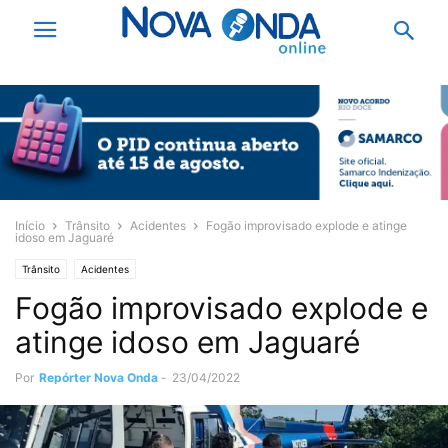
Início
Trânsito
Acidentes
Fogão improvisado explode e atinge
idoso em Jaguaré
Trânsito
Acidentes
Fogão improvisado explode e
atinge idoso em Jaguaré
Por
Repórter Nova Onda
-
23/04/2022