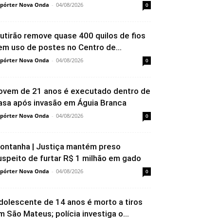
pórter Nova Onda
-
04/08/2026
0
utirão remove quase 400 quilos de fios
em uso de postes no Centro de...
pórter Nova Onda
-
04/08/2026
0
ovem de 21 anos é executado dentro de
asa após invasão em Águia Branca
pórter Nova Onda
-
04/08/2026
0
ontanha | Justiça mantém preso
uspeito de furtar R$ 1 milhão em gado
pórter Nova Onda
-
04/08/2026
0
dolescente de 14 anos é morto a tiros
m São Mateus; polícia investiga o...