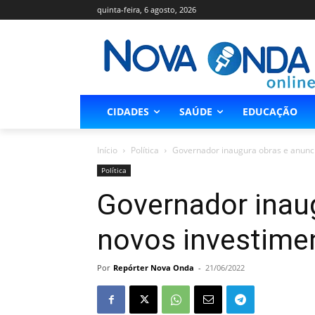
quinta-feira, 6 agosto, 2026
CIDADES
SAÚDE
EDUCAÇÃO
Início
Política
Governador inaugura obras e anunc
Política
Governador inau
novos investime
Por
Repórter Nova Onda
-
21/06/2022