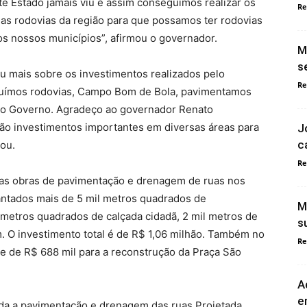
te Estado jamais viu e assim conseguimos realizar os
Re
s rodovias da região para que possamos ter rodovias
s nossos municípios”, afirmou o governador.
M
s
lou mais sobre os investimentos realizados pelo
Re
truímos rodovias, Campo Bom de Bola, pavimentamos
m o Governo. Agradeço ao governador Renato
São investimentos importantes em diversas áreas para
J
c
rou.
Re
 as obras de pavimentação e drenagem de ruas nos
antados mais de 5 mil metros quadrados de
M
metros quadrados de calçada cidadã, 2 mil metros de
s
. O investimento total é de R$ 1,06 milhão. Também no
Re
se de R$ 688 mil para a reconstrução da Praça São
A
e
ada a pavimentação e drenagem das ruas Projetada,