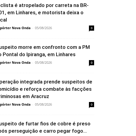
iclista é atropelado por carreta na BR-
01, em Linhares, e motorista deixa o
ocal
pórter Nova Onda
-
05/08/2026
0
uspeito morre em confronto com a PM
o Pontal do Ipiranga, em Linhares
pórter Nova Onda
-
05/08/2026
0
peração integrada prende suspeitos de
omicídio e reforça combate às facções
riminosas em Aracruz
pórter Nova Onda
-
05/08/2026
0
uspeito de furtar fios de cobre é preso
pós perseguição e carro pegar fogo...