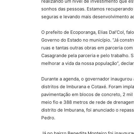
realizando um nível de investimento que es
sonhos das pessoas. Estamos recuperando a
seguras e levando mais desenvolvimento ao
O prefeito de Ecoporanga, Elias Dal’Col, fa
Governo do Estado no município. “Já cons
ruas e tantas outras obras em parceria co
Casagrande pela parceria e pelo trabalho. 
melhorar a vida da nossa população”, decla
Durante a agenda, o governador inaugurou
distritos de Imburana e Cotaxé. Foram impl
pavimentação em blocos de concreto, 2 mil 
meio fio e 388 metros de rede de drenagem
distrito de Imburana, foi anunciado o repas
Pedro.
Já no bairro Benedita Monteiro foi inaugur