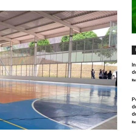
I
d
Re
P
d
do
Re