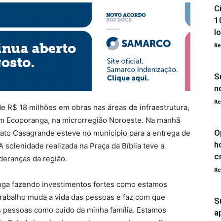
C
1
l
Re
S
n
Re
e R$ 18 milhões em obras nas áreas de infraestrutura,
 em Ecoporanga, na microrregião Noroeste. Na manhã
O
nato Casagrande esteve no município para a entrega de
h
 solenidade realizada na Praça da Bíblia teve a
c
deranças da região.
Re
nga fazendo investimentos fortes como estamos
trabalho muda a vida das pessoas e faz com que
S
 pessoas como cuido da minha família. Estamos
a