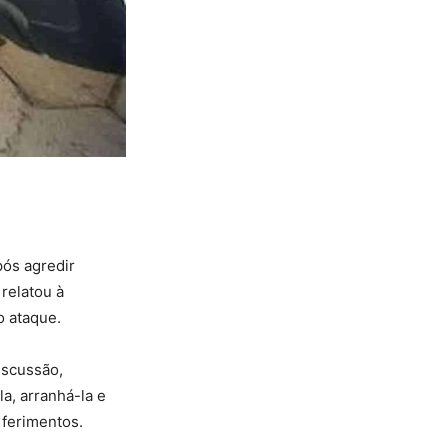
ós agredir
relatou à
o ataque.
iscussão,
a, arranhá-la e
 ferimentos.