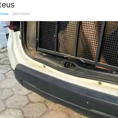
teus
 Onda
-
29/07/2024