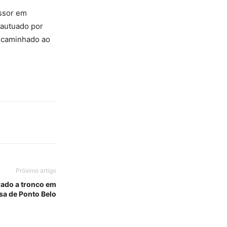
essor em
 autuado por
encaminhado ao
Próximo artigo
ado a tronco em
sa de Ponto Belo