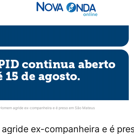
Homem agride ex-companheira e é preso em São Mateus
gride ex-companheira e é pre