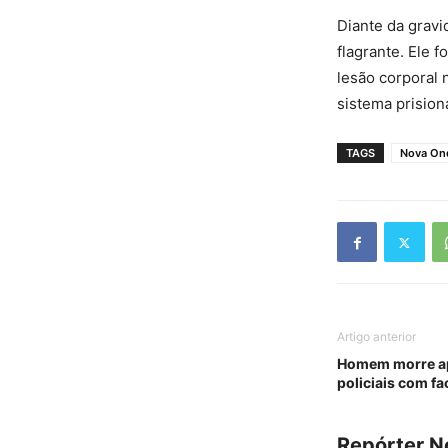
Diante da gravi
flagrante. Ele 
lesão corporal 
sistema prisiona
TAGS
Nova On
Artigo anterior
Homem morre apó
policiais com f
Repórter 