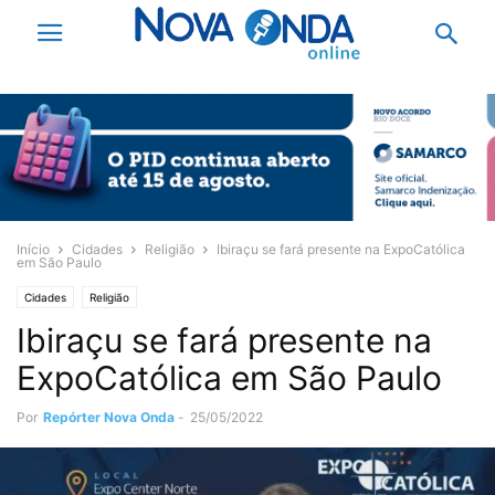
Início
Cidades
Religião
Ibiraçu se fará presente na ExpoCatólica
em São Paulo
Cidades
Religião
Ibiraçu se fará presente na
ExpoCatólica em São Paulo
Por
Repórter Nova Onda
-
25/05/2022