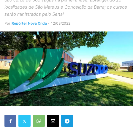
localidades de São Mateus e Conceição da Barra; os cursos
serão ministrados pelo Senai
Por
Repórter Nova Onda
-
12/08/2022