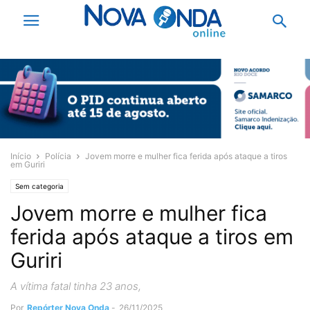
Início
Polícia
Jovem morre e mulher fica ferida após ataque a tiros
em Guriri
Sem categoria
Jovem morre e mulher fica
ferida após ataque a tiros em
Guriri
A vítima fatal tinha 23 anos,
Por
Repórter Nova Onda
-
26/11/2025