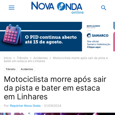
Início
Trânsito
Acidentes
Motociclista morre após sair da pista e
bater em estaca em Linhares
Trânsito
Acidentes
Motociclista morre após sair
da pista e bater em estaca
em Linhares
Por
Repórter Nova Onda
-
01/09/2024