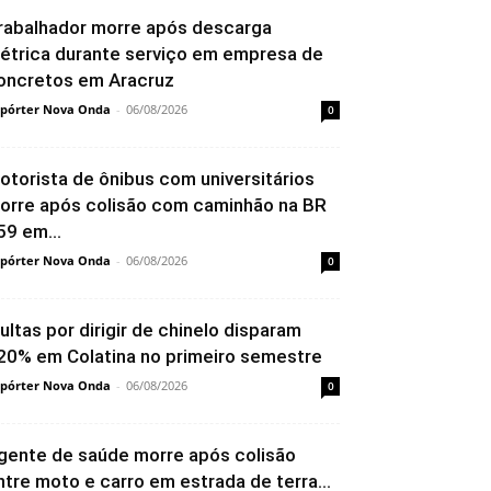
rabalhador morre após descarga
létrica durante serviço em empresa de
oncretos em Aracruz
pórter Nova Onda
-
06/08/2026
0
otorista de ônibus com universitários
orre após colisão com caminhão na BR
59 em...
pórter Nova Onda
-
06/08/2026
0
ultas por dirigir de chinelo disparam
20% em Colatina no primeiro semestre
pórter Nova Onda
-
06/08/2026
0
gente de saúde morre após colisão
ntre moto e carro em estrada de terra...