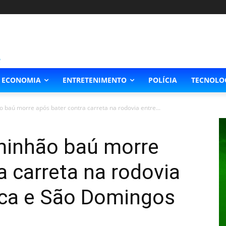
ECONOMIA
ENTRETENIMENTO
POLÍCIA
TECNOLO
 baú morre após bater contra carreta na rodovia entre...
minhão baú morre
a carreta na rodovia
nca e São Domingos