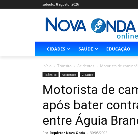
sábado, 8 agosto, 2026
CIDADES
SAÚDE
EDUCAÇÃO
Início
Trânsito
Acidentes
Motorista de caminhão
Trânsito
Acidentes
Cidades
Motorista de ca
após bater contr
entre Águia Bra
Por
Repórter Nova Onda
-
30/05/2022