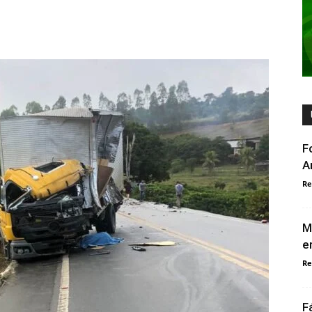
F
A
Re
M
e
Re
F