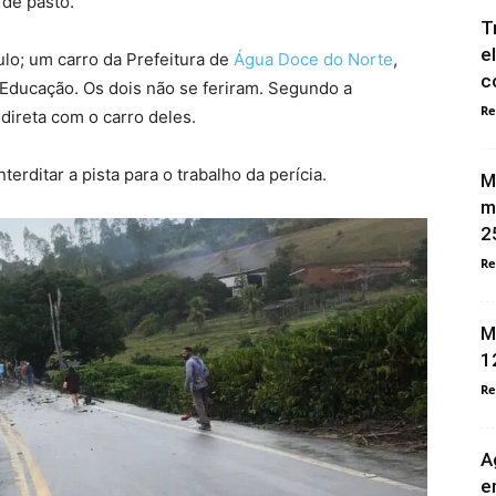
 de pasto.
T
e
ulo; um carro da Prefeitura de
Água Doce do Norte
,
c
 Educação. Os dois não se feriram. Segundo a
Re
direta com o carro deles.
nterditar a pista para o trabalho da perícia.
M
m
2
Re
M
1
Re
A
e