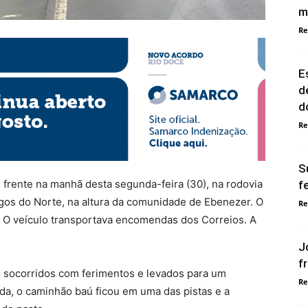
m
Re
E
d
d
Re
S
frente na manhã desta segunda-feira (30), na rodovia
f
gos do Norte, na altura da comunidade de Ebenezer. O
Re
. O veículo transportava encomendas dos Correios. A
J
f
am socorridos com ferimentos e levados para um
Re
ida, o caminhão baú ficou em uma das pistas e a