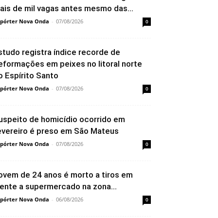
ais de mil vagas antes mesmo das...
pórter Nova Onda
-
07/08/2026
0
studo registra índice recorde de
eformações em peixes no litoral norte
o Espírito Santo
pórter Nova Onda
-
07/08/2026
0
uspeito de homicídio ocorrido em
evereiro é preso em São Mateus
pórter Nova Onda
-
07/08/2026
0
ovem de 24 anos é morto a tiros em
rente a supermercado na zona...
pórter Nova Onda
-
06/08/2026
0