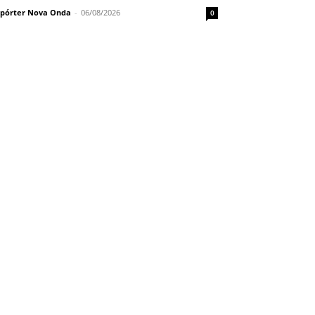
pórter Nova Onda
-
06/08/2026
0