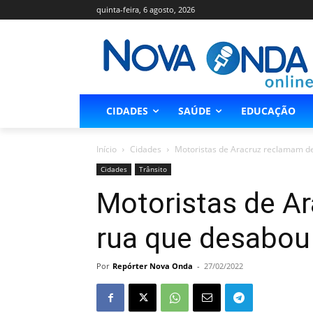
quinta-feira, 6 agosto, 2026
CIDADES
SAÚDE
EDUCAÇÃO
Início
Cidades
Motoristas de Aracruz reclamam d
Cidades
Trânsito
Motoristas de A
rua que desabou
Por
Repórter Nova Onda
-
27/02/2022