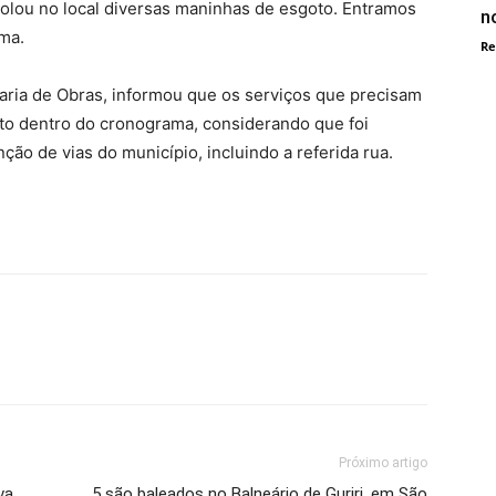
 colou no local diversas maninhas de esgoto. Entramos
n
ma.
Re
taria de Obras, informou que os serviços que precisam
sto dentro do cronograma, considerando que foi
ão de vias do município, incluindo a referida rua.
Próximo artigo
va
5 são baleados no Balneário de Guriri, em São