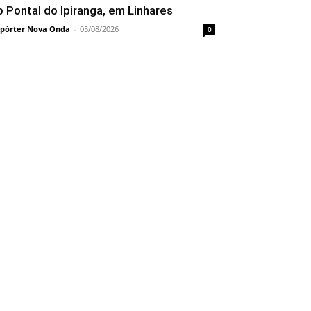
o Pontal do Ipiranga, em Linhares
pórter Nova Onda
-
05/08/2026
0