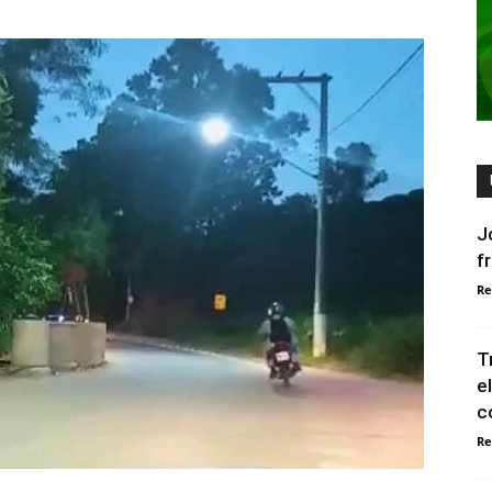
J
f
Re
T
e
c
Re