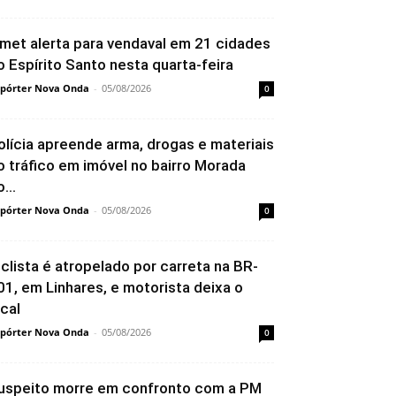
nmet alerta para vendaval em 21 cidades
o Espírito Santo nesta quarta-feira
pórter Nova Onda
-
05/08/2026
0
olícia apreende arma, drogas e materiais
o tráfico em imóvel no bairro Morada
...
pórter Nova Onda
-
05/08/2026
0
iclista é atropelado por carreta na BR-
01, em Linhares, e motorista deixa o
ocal
pórter Nova Onda
-
05/08/2026
0
uspeito morre em confronto com a PM