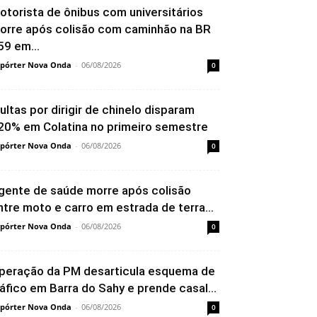
otorista de ônibus com universitários
orre após colisão com caminhão na BR
59 em...
pórter Nova Onda
-
06/08/2026
0
ultas por dirigir de chinelo disparam
20% em Colatina no primeiro semestre
pórter Nova Onda
-
06/08/2026
0
gente de saúde morre após colisão
ntre moto e carro em estrada de terra...
pórter Nova Onda
-
06/08/2026
0
peração da PM desarticula esquema de
ráfico em Barra do Sahy e prende casal...
pórter Nova Onda
-
06/08/2026
0