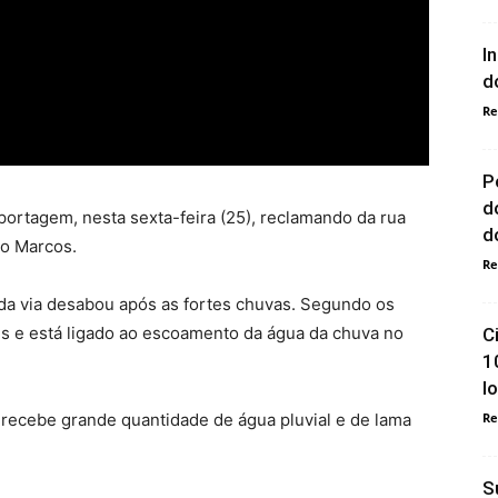
I
d
Re
P
d
ortagem, nesta sexta-feira (25), reclamando da rua
do
ão Marcos.
Re
a via desabou após as fortes chuvas. Segundo os
s e está ligado ao escoamento da água da chuva no
C
1
l
ecebe grande quantidade de água pluvial e de lama
Re
S