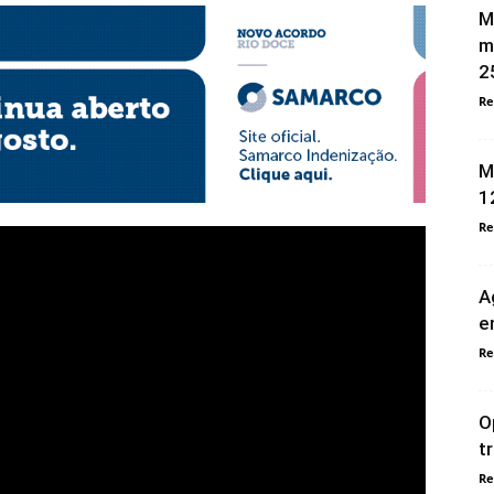
M
m
2
Re
M
1
Re
A
e
Re
O
t
Re