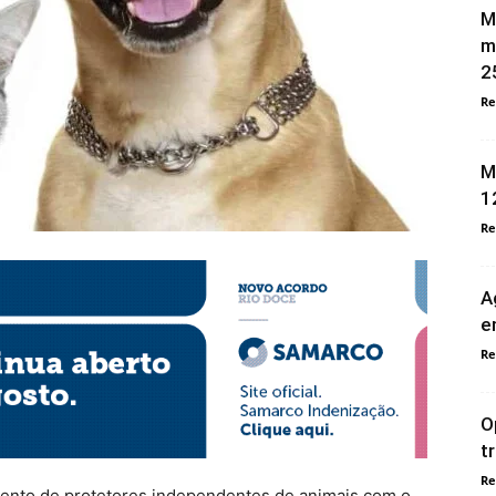
M
m
2
Re
M
1
Re
A
e
Re
O
t
Re
amento de protetores independentes de animais com o