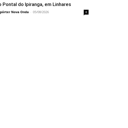
o Pontal do Ipiranga, em Linhares
pórter Nova Onda
-
05/08/2026
0