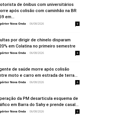
otorista de ônibus com universitários
orre após colisão com caminhão na BR
59 em...
pórter Nova Onda
-
06/08/2026
0
ultas por dirigir de chinelo disparam
20% em Colatina no primeiro semestre
pórter Nova Onda
-
06/08/2026
0
gente de saúde morre após colisão
ntre moto e carro em estrada de terra...
pórter Nova Onda
-
06/08/2026
0
peração da PM desarticula esquema de
ráfico em Barra do Sahy e prende casal...
pórter Nova Onda
-
06/08/2026
0