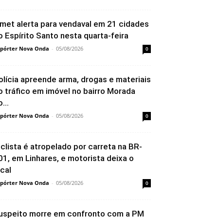
nmet alerta para vendaval em 21 cidades
o Espírito Santo nesta quarta-feira
pórter Nova Onda
-
05/08/2026
0
olícia apreende arma, drogas e materiais
o tráfico em imóvel no bairro Morada
...
pórter Nova Onda
-
05/08/2026
0
iclista é atropelado por carreta na BR-
01, em Linhares, e motorista deixa o
ocal
pórter Nova Onda
-
05/08/2026
0
uspeito morre em confronto com a PM