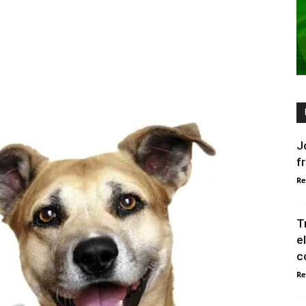
J
f
Re
T
e
c
Re