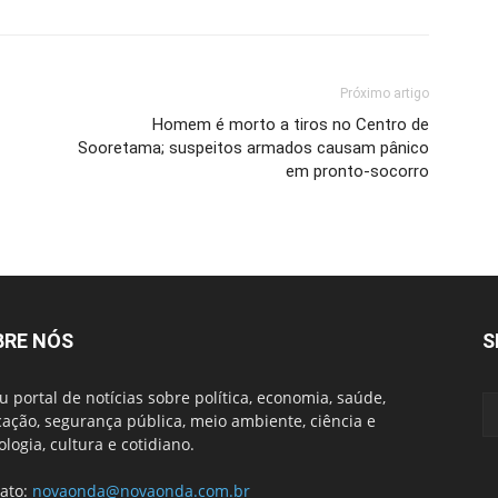
Próximo artigo
Homem é morto a tiros no Centro de
Sooretama; suspeitos armados causam pânico
em pronto-socorro
BRE NÓS
S
u portal de notícias sobre política, economia, saúde,
ação, segurança pública, meio ambiente, ciência e
ologia, cultura e cotidiano.
ato:
novaonda@novaonda.com.br