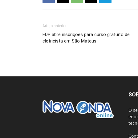
Artigo anterior
EDP abre inscrições para curso gratuito de
eletricista em São Mateus
SO
O se
educ
tecn
Cont