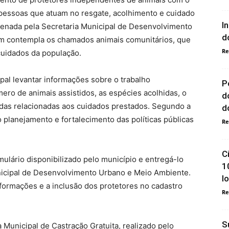
 pessoas que atuam no resgate, acolhimento e cuidado
I
denada pela Secretaria Municipal de Desenvolvimento
d
 contempla os chamados animais comunitários, que
Re
cuidados da população.
pal levantar informações sobre o trabalho
P
ero de animais assistidos, as espécies acolhidas, o
d
ndas relacionadas aos cuidados prestados. Segundo a
do
o planejamento e fortalecimento das políticas públicas
Re
C
lário disponibilizado pelo município e entregá-lo
1
nicipal de Desenvolvimento Urbano e Meio Ambiente.
l
informações e a inclusão dos protetores no cadastro
Re
S
a Municipal de Castração Gratuita, realizado pelo