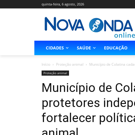
quinta-feira, 6 agosto, 2026
CIDADES
SAÚDE
EDUCAÇÃO
Início
Proteção animal
Município de Colatina cada
Proteção animal
Município de Col
protetores inde
fortalecer políti
animal