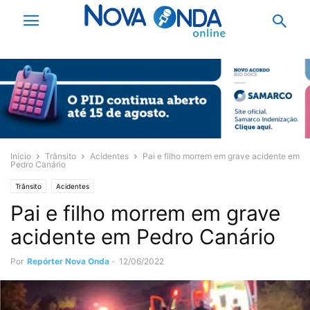
Início
Trânsito
Acidentes
Pai e filho morrem em grave acidente em
Pedro Canário
Trânsito
Acidentes
Pai e filho morrem em grave
acidente em Pedro Canário
Por
Repórter Nova Onda
-
12/06/2022