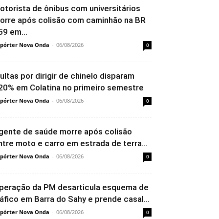
otorista de ônibus com universitários
orre após colisão com caminhão na BR
59 em...
pórter Nova Onda
-
06/08/2026
0
ultas por dirigir de chinelo disparam
20% em Colatina no primeiro semestre
pórter Nova Onda
-
06/08/2026
0
gente de saúde morre após colisão
ntre moto e carro em estrada de terra...
pórter Nova Onda
-
06/08/2026
0
peração da PM desarticula esquema de
ráfico em Barra do Sahy e prende casal...
pórter Nova Onda
-
06/08/2026
0