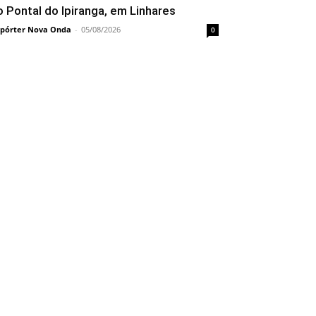
o Pontal do Ipiranga, em Linhares
pórter Nova Onda
-
05/08/2026
0