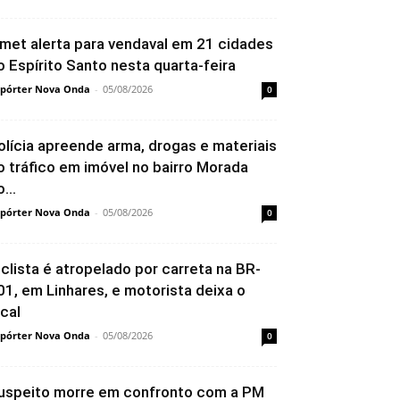
nmet alerta para vendaval em 21 cidades
o Espírito Santo nesta quarta-feira
pórter Nova Onda
-
05/08/2026
0
olícia apreende arma, drogas e materiais
o tráfico em imóvel no bairro Morada
...
pórter Nova Onda
-
05/08/2026
0
iclista é atropelado por carreta na BR-
01, em Linhares, e motorista deixa o
ocal
pórter Nova Onda
-
05/08/2026
0
uspeito morre em confronto com a PM