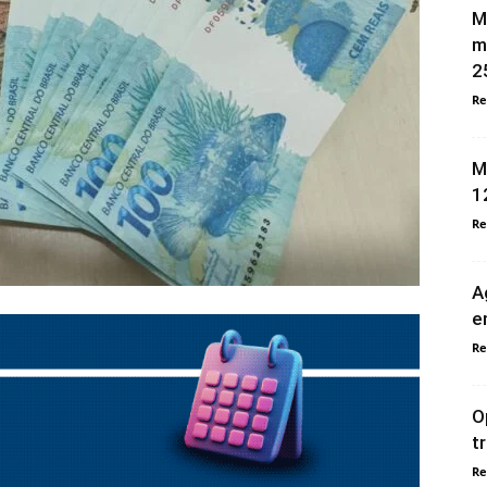
M
m
2
Re
M
1
Re
A
e
Re
O
t
Re