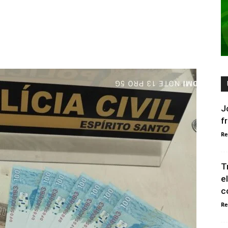
J
f
Re
T
e
c
Re