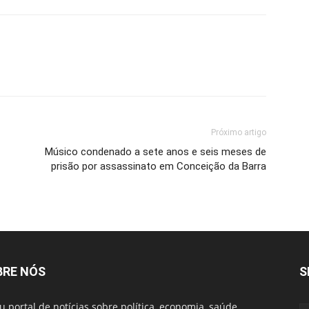
Próximo artigo
Músico condenado a sete anos e seis meses de
prisão por assassinato em Conceição da Barra
BRE NÓS
S
u portal de notícias sobre política, economia, saúde,