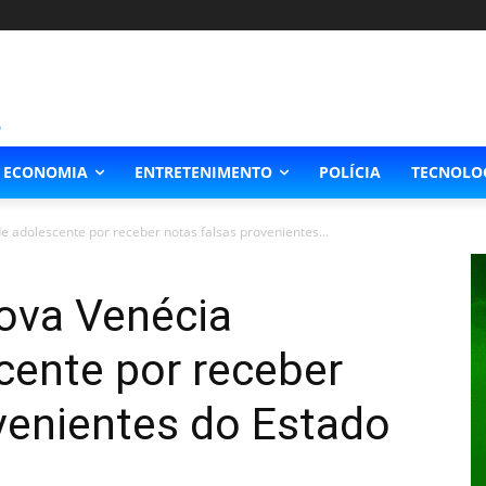
ECONOMIA
ENTRETENIMENTO
POLÍCIA
TECNOLO
de adolescente por receber notas falsas provenientes...
Nova Venécia
cente por receber
venientes do Estado