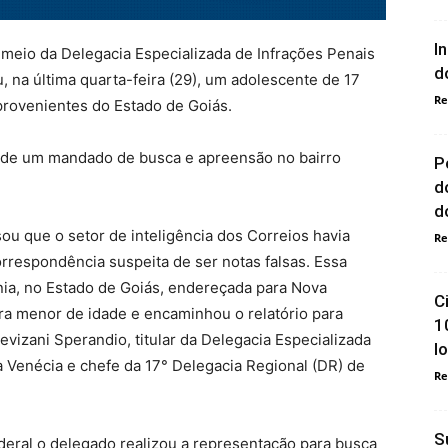
I
or meio da Delegacia Especializada de Infrações Penais
d
 na última quarta-feira (29), um adolescente de 17
Re
 provenientes do Estado de Goiás.
de um mandado de busca e apreensão no bairro
P
d
do
sou que o setor de inteligência dos Correios havia
Re
espondência suspeita de ser notas falsas. Essa
ia, no Estado de Goiás, endereçada para Nova
C
era menor de idade e encaminhou o relatório para
1
vizani Sperandio, titular da Delegacia Especializada
l
a Venécia e chefe da 17° Delegacia Regional (DR) de
Re
S
ederal o delegado realizou a representação para busca