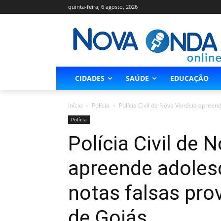
quinta-feira, 6 agosto, 2026
CIDADES
SAÚDE
EDUCAÇÃO
Início
Polícia
Polícia Civil de Nova Venécia apreen
Polícia
Polícia Civil de 
apreende adoles
notas falsas pro
de Goiás