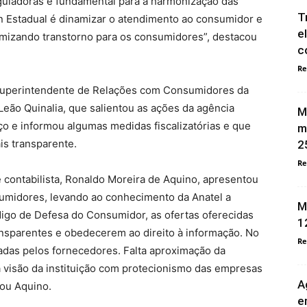
guladoras é fundamental para a harmonização das
T
n Estadual é dinamizar o atendimento ao consumidor e
e
imizando transtorno para os consumidores”, destacou
c
Re
a Superintendente de Relações com Consumidores da
 Leão Quinalia, que salientou as ações da agência
M
ço e informou algumas medidas fiscalizatórias e que
m
s transparente.
2
Re
 contabilista, Ronaldo Moreira de Aquino, apresentou
umidores, levando ao conhecimento da Anatel a
M
digo de Defesa do Consumidor, as ofertas oferecidas
1
ansparentes e obedecerem ao direito à informação. No
Re
tadas pelos fornecedores. Falta aproximação da
visão da instituição com protecionismo das empresas
A
ou Aquino.
e