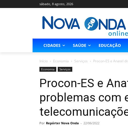
sábado, 8 agosto, 2026
CIDADES
SAÚDE
EDUCAÇÃO
Início
Economia
Serviços
Procon-ES e Anatel 
Economia
Serviços
Procon-ES e Ana
problemas com 
telecomunicaçõe
Por
Repórter Nova Onda
-
22/06/2022