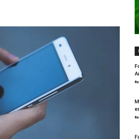
F
A
Re
M
e
Re
F