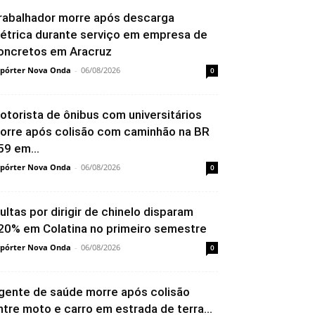
rabalhador morre após descarga
létrica durante serviço em empresa de
oncretos em Aracruz
pórter Nova Onda
-
06/08/2026
0
otorista de ônibus com universitários
orre após colisão com caminhão na BR
59 em...
pórter Nova Onda
-
06/08/2026
0
ultas por dirigir de chinelo disparam
20% em Colatina no primeiro semestre
pórter Nova Onda
-
06/08/2026
0
gente de saúde morre após colisão
ntre moto e carro em estrada de terra...