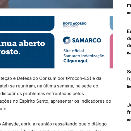
m
Re
E
d
d
Re
S
roteção e Defesa do Consumidor (Procon-ES) e da
f
tel) se reuniram, na última semana, na sede do
Re
 discutir os problemas enfrentados pelos
ções no Espírito Santo, apresentar os indicadores do
J
uto.
f
Re
 Athayde, abriu a reunião ressaltando que o diálogo