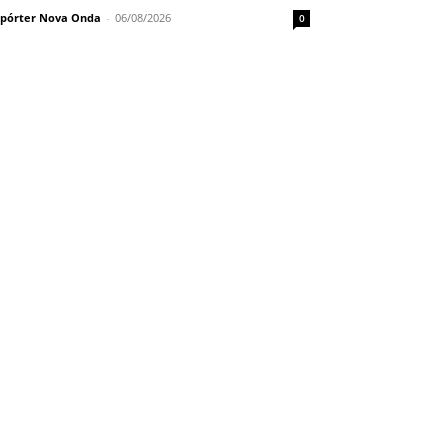
pórter Nova Onda
-
06/08/2026
0