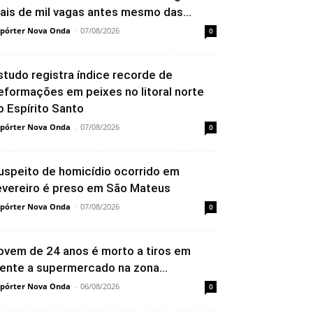
ais de mil vagas antes mesmo das...
pórter Nova Onda
-
07/08/2026
0
studo registra índice recorde de
eformações em peixes no litoral norte
o Espírito Santo
pórter Nova Onda
-
07/08/2026
0
uspeito de homicídio ocorrido em
evereiro é preso em São Mateus
pórter Nova Onda
-
07/08/2026
0
ovem de 24 anos é morto a tiros em
rente a supermercado na zona...
pórter Nova Onda
-
06/08/2026
0