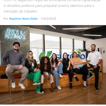
e desafios práticos para preparar jovens talentos para o
mercado de trabalho
Por
Repórter Nova Onda
-
11/03/2025