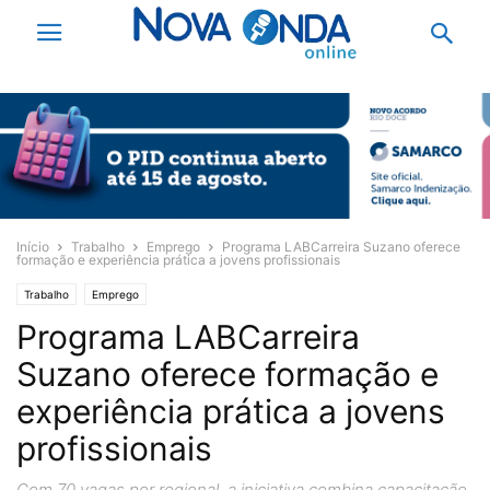
Início
Trabalho
Emprego
Programa LABCarreira Suzano oferece
formação e experiência prática a jovens profissionais
Trabalho
Emprego
Programa LABCarreira
Suzano oferece formação e
experiência prática a jovens
profissionais
Com 70 vagas por regional, a iniciativa combina capacitação