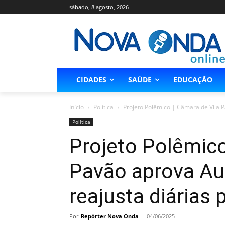
sábado, 8 agosto, 2026
CIDADES
SAÚDE
EDUCAÇÃO
Início
Política
Projeto Polêmico | Câmara de Vila Pa
Política
Projeto Polêmico
Pavão aprova Au
reajusta diárias
Por
Repórter Nova Onda
-
04/06/2025