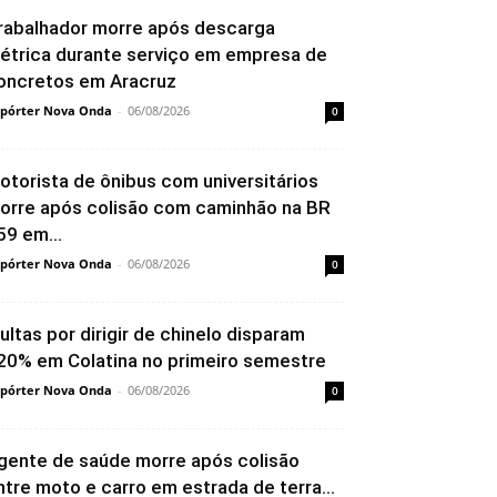
rabalhador morre após descarga
létrica durante serviço em empresa de
oncretos em Aracruz
pórter Nova Onda
-
06/08/2026
0
otorista de ônibus com universitários
orre após colisão com caminhão na BR
59 em...
pórter Nova Onda
-
06/08/2026
0
ultas por dirigir de chinelo disparam
20% em Colatina no primeiro semestre
pórter Nova Onda
-
06/08/2026
0
gente de saúde morre após colisão
ntre moto e carro em estrada de terra...