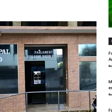
F
A
Re
M
e
Re
F