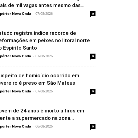
ais de mil vagas antes mesmo das...
pórter Nova Onda
-
07/08/2026
0
studo registra índice recorde de
eformações em peixes no litoral norte
o Espírito Santo
pórter Nova Onda
-
07/08/2026
0
uspeito de homicídio ocorrido em
evereiro é preso em São Mateus
pórter Nova Onda
-
07/08/2026
0
ovem de 24 anos é morto a tiros em
rente a supermercado na zona...
pórter Nova Onda
-
06/08/2026
0