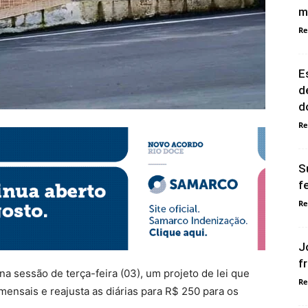
m
Re
E
d
d
Re
S
f
Re
J
f
a sessão de terça-feira (03), um projeto de lei que
Re
 mensais e reajusta as diárias para R$ 250 para os