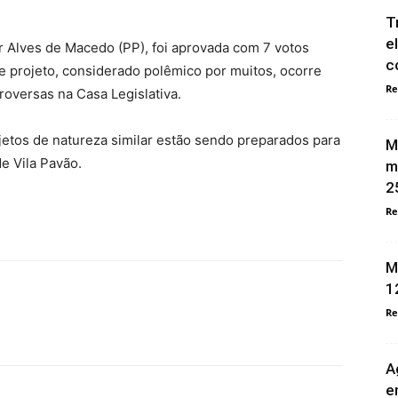
T
e
r Alves de Macedo (PP), foi aprovada com 7 votos
c
se projeto, considerado polêmico por muitos, ocorre
Re
versas na Casa Legislativa.
jetos de natureza similar estão sendo preparados para
M
e Vila Pavão.
m
2
Re
M
1
Re
A
e