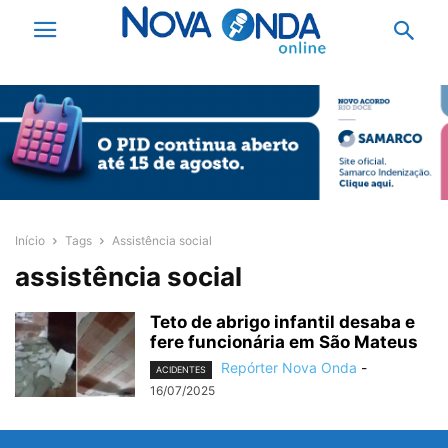
Início
Tags
Assistência social
assistência social
Teto de abrigo infantil desaba e
fere funcionária em São Mateus
Repórter Nova Onda
-
ACIDENTES
16/07/2025