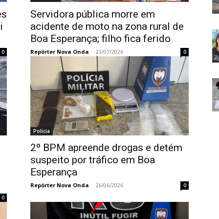
es
Servidora pública morre em
i
acidente de moto na zona rural de
Boa Esperança; filho fica ferido
Repórter Nova Onda
-
23/07/2026
0
0
Polícia
2º BPM apreende drogas e detém
suspeito por tráfico em Boa
Esperança
Repórter Nova Onda
-
26/06/2026
0
0