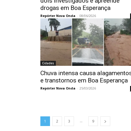
dois investigados e apreende
drogas em Boa Esperança
Repórter Nova Onda
-
08/06/2026
Cidades
Chuva intensa causa alagamento
e transtornos em Boa Esperança
Repórter Nova Onda
-
25/03/2026
...
1
2
3
9