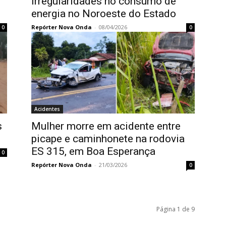
irregularidades no consumo de
energia no Noroeste do Estado
Repórter Nova Onda
-
08/04/2026
0
0
Acidentes
s
Mulher morre em acidente entre
picape e caminhonete na rodovia
ES 315, em Boa Esperança
0
Repórter Nova Onda
-
21/03/2026
0
Página 1 de 9