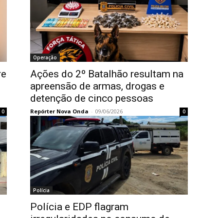
Operação
re
Ações do 2º Batalhão resultam na
apreensão de armas, drogas e
detenção de cinco pessoas
Repórter Nova Onda
-
09/06/2026
0
0
Polícia
e
Polícia e EDP flagram