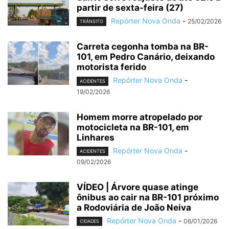
partir de sexta-feira (27)
Repórter Nova Onda
-
25/02/2026
TRÂNSITO
Carreta cegonha tomba na BR-
101, em Pedro Canário, deixando
motorista ferido
Repórter Nova Onda
-
ACIDENTES
19/02/2026
Homem morre atropelado por
motocicleta na BR-101, em
Linhares
Repórter Nova Onda
-
ACIDENTES
09/02/2026
VÍDEO | Árvore quase atinge
ônibus ao cair na BR-101 próximo
a Rodoviária de João Neiva
Repórter Nova Onda
-
06/01/2026
CIDADES