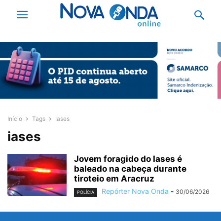
Início
Tags
Iases
iases
Jovem foragido do Iases é
baleado na cabeça durante
tiroteio em Aracruz
Repórter Nova Onda
-
30/06/2026
POLÍCIA