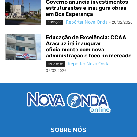
Governo anuncia investimentos
estruturantes e inaugura obras
em Boa Esperança
Repórter Nova Onda
-
20/02/2026
SERVIÇOS
Educação de Excelência: CCAA
Aracruz irá inaugurar
oficialmente com nova
administração e foco no mercado
Repórter Nova Onda
-
EDUCAÇÃO
05/02/2026
SOBRE NÓS