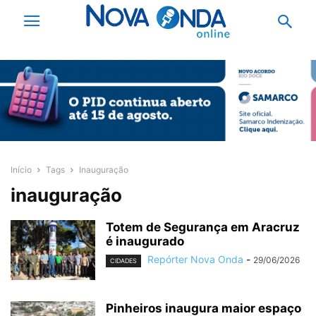
Início
Tags
Inauguração
inauguração
Totem de Segurança em Aracruz
é inaugurado
Repórter Nova Onda
-
29/06/2026
CIDADES
Pinheiros inaugura maior espaço