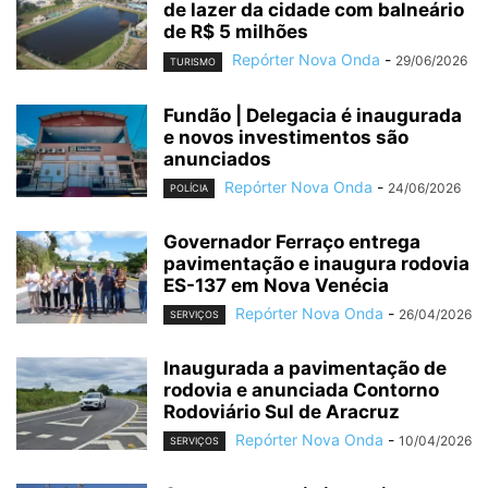
de lazer da cidade com balneário
de R$ 5 milhões
Repórter Nova Onda
-
29/06/2026
TURISMO
Fundão | Delegacia é inaugurada
e novos investimentos são
anunciados
Repórter Nova Onda
-
24/06/2026
POLÍCIA
Governador Ferraço entrega
pavimentação e inaugura rodovia
ES-137 em Nova Venécia
Repórter Nova Onda
-
26/04/2026
SERVIÇOS
Inaugurada a pavimentação de
rodovia e anunciada Contorno
Rodoviário Sul de Aracruz
Repórter Nova Onda
-
10/04/2026
SERVIÇOS