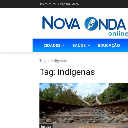
sexta-feira, 7 agosto, 2026
CIDADES
SAÚDE
EDUCAÇÃO
Tags
Indigenas
Tag:
indigenas
Justiça