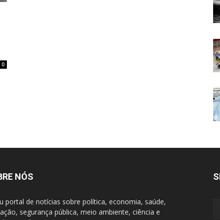
0
BRE NÓS
S
u portal de notícias sobre política, economia, saúde,
ação, segurança pública, meio ambiente, ciência e