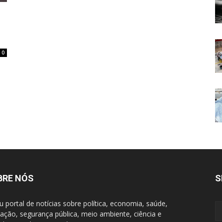
0
BRE NÓS
S
u portal de notícias sobre política, economia, saúde,
ação, segurança pública, meio ambiente, ciência e