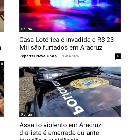
Polícia
Casa Lotérica é invadida e R$ 23
m
Mil são furtados em Aracruz
Repórter Nova Onda
-
26/03/2026
0
0
Polícia
Assalto violento em Aracruz:
diarista é amarrada durante