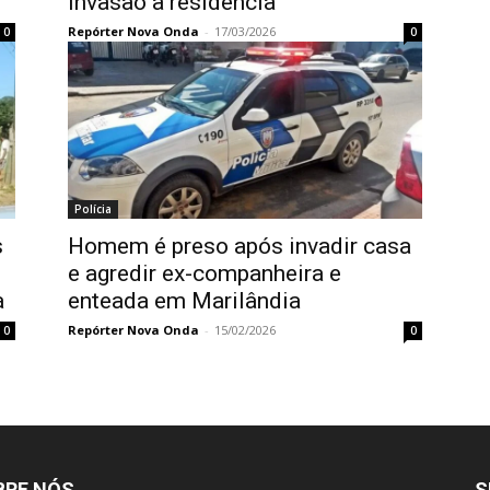
invasão a residência
Repórter Nova Onda
-
17/03/2026
0
0
Polícia
s
Homem é preso após invadir casa
e agredir ex-companheira e
a
enteada em Marilândia
Repórter Nova Onda
-
15/02/2026
0
0
BRE NÓS
S