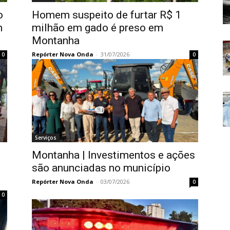
o
Homem suspeito de furtar R$ 1
m
milhão em gado é preso em
Montanha
Repórter Nova Onda
-
31/07/2026
0
0
Serviços
Montanha | Investimentos e ações
são anunciadas no município
Repórter Nova Onda
-
03/07/2026
0
0