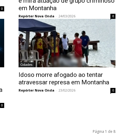
e mira atuação de grupo criminoso
em Montanha
0
Repórter Nova Onda
-
24/03/2026
0
Cidades
Idoso morre afogado ao tentar
atravessar represa em Montanha
a
Repórter Nova Onda
-
23/02/2026
0
0
Página 1 de 8