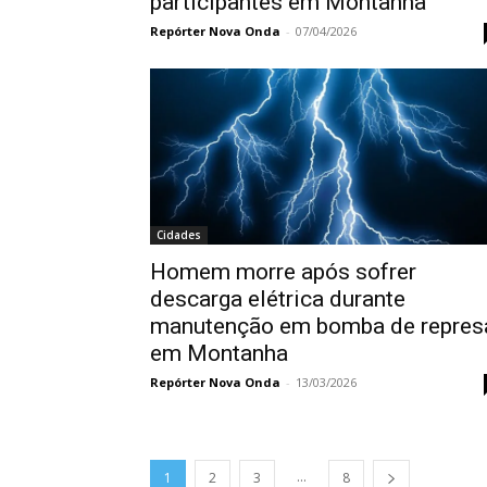
participantes em Montanha
Repórter Nova Onda
-
07/04/2026
Cidades
Homem morre após sofrer
descarga elétrica durante
manutenção em bomba de repres
em Montanha
Repórter Nova Onda
-
13/03/2026
...
1
2
3
8