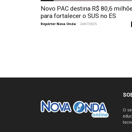
Novo PAC destina R$ 80,6 milhõ
para fortalecer o SUS no ES
Repórter Nova Onda
-
24/07/2025
SO
O se
educ
tecn