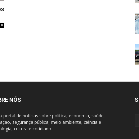
es
0
BRE NÓS
S
u portal de notícias sobre política, economia, saúde,
ação, segurança pública, meio ambiente, ciência e
ologia, cultura e cotidiano.