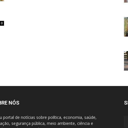
0
BRE NÓS
S
u portal de notícias sobre política, economia, saúde,
ação, segurança pública, meio ambiente, ciência e