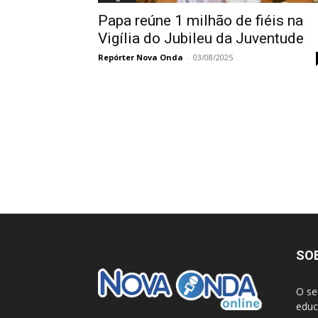
Papa reúne 1 milhão de fiéis na
Vigília do Jubileu da Juventude
Repórter Nova Onda
-
03/08/2025
SO
O se
educ