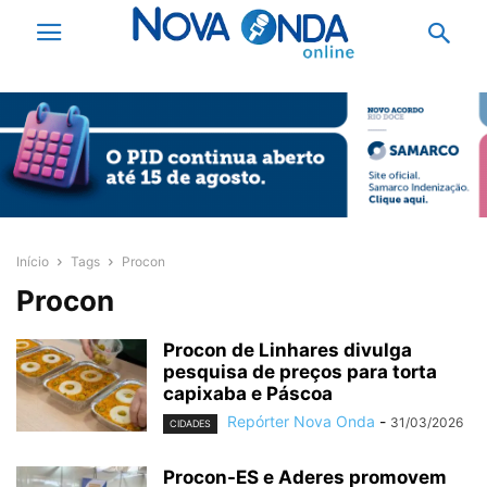
Início
Tags
Procon
Procon
Procon de Linhares divulga
pesquisa de preços para torta
capixaba e Páscoa
Repórter Nova Onda
-
31/03/2026
CIDADES
Procon-ES e Aderes promovem