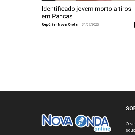
Identificado jovem morto a tiros
em Pancas
Repórter Nova Onda
-
31/07/2025
SO
O se
educ