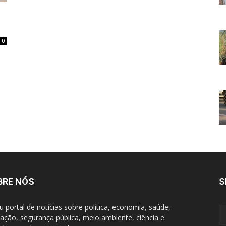
0
BRE NÓS
S
u portal de notícias sobre política, economia, saúde,
ação, segurança pública, meio ambiente, ciência e