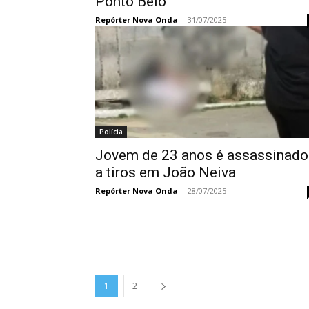
Ponto Belo
Repórter Nova Onda
-
31/07/2025
Polícia
Jovem de 23 anos é assassinado
a tiros em João Neiva
Repórter Nova Onda
-
28/07/2025
1
2