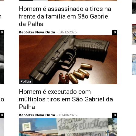
Homem é assassinado a tiros na
m
frente da família em São Gabriel
da Palha
Repórter Nova Onda
-
30/12/2025
0
0
Polícia
Homem é executado com
ão
múltiplos tiros em São Gabriel da
Palha
Repórter Nova Onda
-
03/08/2025
0
0