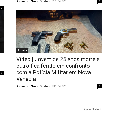
Repórter Nova Onda
-
31/07/2025
0
0
Polícia
Vídeo | Jovem de 25 anos morre e
outro fica ferido em confronto
com a Polícia Militar em Nova
0
Venécia
Repórter Nova Onda
-
28/07/2025
0
Página 1 de 2