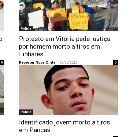
Polícia
o
Protesto em Vitória pede justiça
e
por homem morto a tiros em
Linhares
Repórter Nova Onda
-
02/08/2025
0
0
Polícia
Identificado jovem morto a tiros
em Pancas