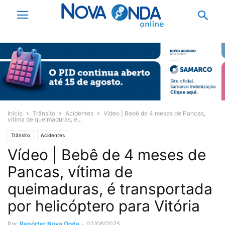
Início
Trânsito
Acidentes
Vídeo | Bebê de 4 meses de Pancas,
vítima de queimaduras, é...
Trânsito
Acidentes
Vídeo | Bebê de 4 meses de
Pancas, vítima de
queimaduras, é transportada
por helicóptero para Vitória
Por
Repórter Nova Onda
-
02/06/2025