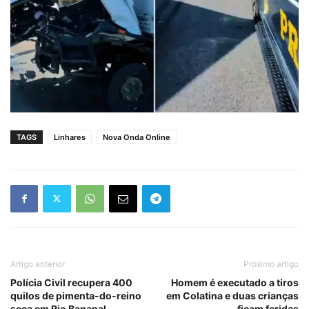
TAGS
Linhares
Nova Onda Online
Artigo anterior
Próximo artigo
Polícia Civil recupera 400
Homem é executado a tiros
quilos de pimenta-do-reino
em Colatina e duas crianças
seca em Rio Bananal
ficam feridas