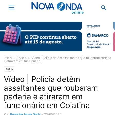
Início
Polícia
Vídeo | Polícia detêm assaltantes que roubaram padaria
e atiraram em funcionário...
Polícia
Vídeo | Polícia detêm
assaltantes que roubaram
padaria e atiraram em
funcionário em Colatina
Por
Repórter Nova Onda
-
23/05/2025