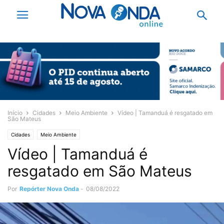
Início
Cidades
Meio Ambiente
Vídeo | Tamanduá é resgatado em
São Mateus
Cidades
Meio Ambiente
Vídeo | Tamanduá é
resgatado em São Mateus
Por
Repórter Nova Onda
-
08/08/2022