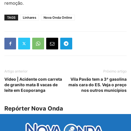
remoção.
TAGS
Linhares
Nova Onda Online
Artigo anterior
Próximo artigo
Vídeo | Acidente com carreta
Vila Pavão tem a 3ª gasolina
de granito mata 8 vacas de
mais cara do ES. Veja o preço
leite em Ecoporanga
nos outros municípios
Repórter Nova Onda