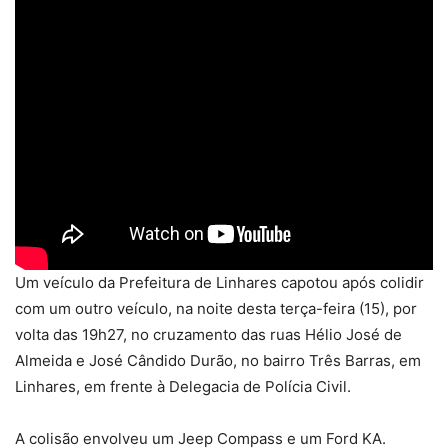
Um veículo da Prefeitura de Linhares capotou após colidir
com um outro veículo, na noite desta terça-feira (15), por
volta das 19h27, no cruzamento das ruas Hélio José de
Almeida e José Cândido Durão, no bairro Três Barras, em
Linhares, em frente à Delegacia de Polícia Civil.
A colisão envolveu um Jeep Compass e um Ford KA.