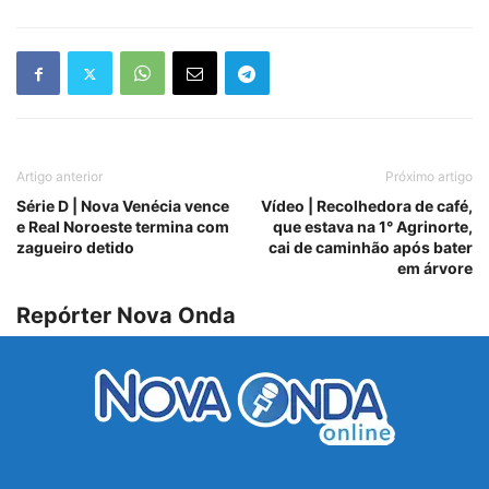
Artigo anterior
Próximo artigo
Série D | Nova Venécia vence
Vídeo | Recolhedora de café,
e Real Noroeste termina com
que estava na 1° Agrinorte,
zagueiro detido
cai de caminhão após bater
em árvore
Repórter Nova Onda