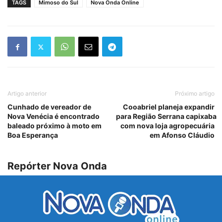
TAGS
Mimoso do Sul
Nova Onda Online
Artigo anterior
Próximo artigo
Cunhado de vereador de
Cooabriel planeja expandir
Nova Venécia é encontrado
para Região Serrana capixaba
baleado próximo à moto em
com nova loja agropecuária
Boa Esperança
em Afonso Cláudio
Repórter Nova Onda