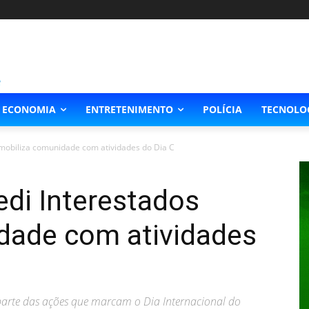
ECONOMIA
ENTRETENIMENTO
POLÍCIA
TECNOLO
 mobiliza comunidade com atividades do Dia C
edi Interestados
dade com atividades
parte das ações que marcam o Dia Internacional do