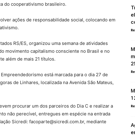
ca do cooperativismo brasileiro.
T
e
olver ações de responsabilidade social, colocando em
c
ativismo.
Re
estados RS/ES, organizou uma semana de atividades
M
o movimento capitalismo consciente no Brasil e no
m
te além de mais 21 títulos.
2
Re
do Empreendedorismo está marcada para o dia 27 de
tágoras de Linhares, localizada na Avenida São Mateus,
M
1
devem procurar um dos parceiros do Dia C e realizar a
Re
ento não perecível, entregues em espécie na entrada
ação Sicredi: facoparte@sicredi.com.br, mediante
A
e