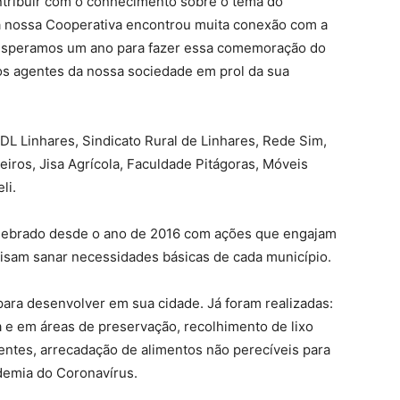
ntribuir com o conhecimento sobre o tema do
a nossa Cooperativa encontrou muita conexão com a
a esperamos um ano para fazer essa comemoração do
ios agentes da nossa sociedade em prol da sua
DL Linhares, Sindicato Rural de Linhares, Rede Sim,
iros, Jisa Agrícola, Faculdade Pitágoras, Móveis
li.
celebrado desde o ano de 2016 com ações que engajam
visam sanar necessidades básicas de cada município.
para desenvolver em sua cidade. Já foram realizadas:
a e em áreas de preservação, recolhimento de lixo
entes, arrecadação de alimentos não perecíveis para
ndemia do Coronavírus.