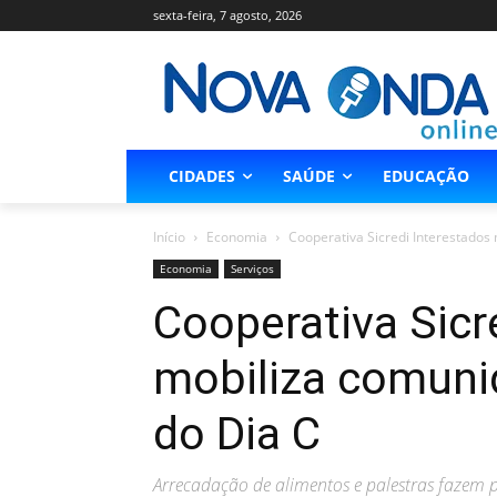
sexta-feira, 7 agosto, 2026
CIDADES
SAÚDE
EDUCAÇÃO
Início
Economia
Cooperativa Sicredi Interestados
Economia
Serviços
Cooperativa Sicr
mobiliza comuni
do Dia C
Arrecadação de alimentos e palestras fazem 