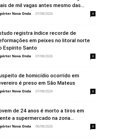
ais de mil vagas antes mesmo das...
pórter Nova Onda
-
07/08/2026
0
studo registra índice recorde de
eformações em peixes no litoral norte
o Espírito Santo
pórter Nova Onda
-
07/08/2026
0
uspeito de homicídio ocorrido em
evereiro é preso em São Mateus
pórter Nova Onda
-
07/08/2026
0
ovem de 24 anos é morto a tiros em
rente a supermercado na zona...
pórter Nova Onda
-
06/08/2026
0