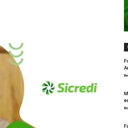
F
A
Re
M
e
Re
F