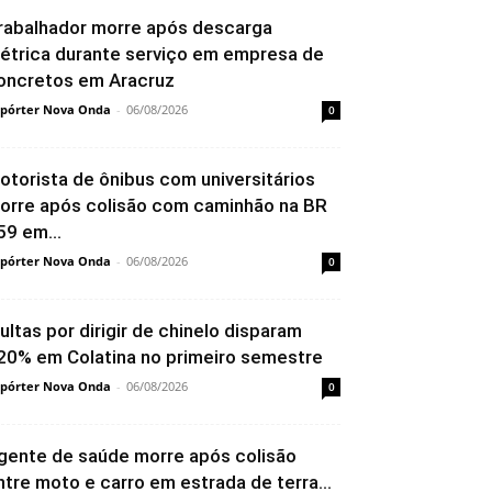
rabalhador morre após descarga
létrica durante serviço em empresa de
oncretos em Aracruz
pórter Nova Onda
-
06/08/2026
0
otorista de ônibus com universitários
orre após colisão com caminhão na BR
59 em...
pórter Nova Onda
-
06/08/2026
0
ultas por dirigir de chinelo disparam
20% em Colatina no primeiro semestre
pórter Nova Onda
-
06/08/2026
0
gente de saúde morre após colisão
ntre moto e carro em estrada de terra...