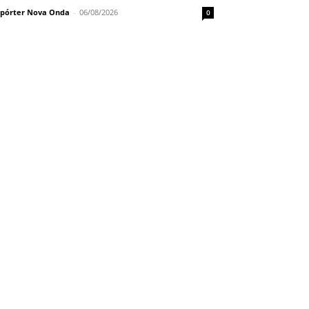
pórter Nova Onda
-
06/08/2026
0