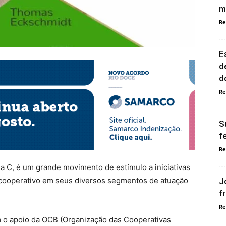
m
Re
E
d
d
Re
S
f
Re
a C, é um grande movimento de estímulo a iniciativas
 cooperativo em seus diversos segmentos de atuação
J
f
Re
m o apoio da OCB (Organização das Cooperativas