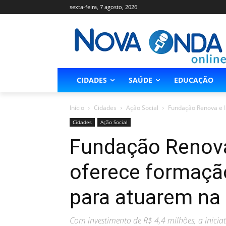
sexta-feira, 7 agosto, 2026
CIDADES
SAÚDE
EDUCAÇÃO
Início
Cidades
Ação Social
Fundação Renova e In
Cidades
Ação Social
Fundação Renova 
oferece formação
para atuarem na 
Com investimento de R$ 4,4 milhões, a inicia