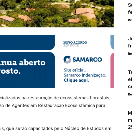
S
f
Re
J
f
Re
T
e
c
Re
cializados na restauração de ecossistemas florestais,
ação de Agentes em Restauração Ecossistêmica para
M
m
2
ais, que serão capacitados pelo Núcleo de Estudos em