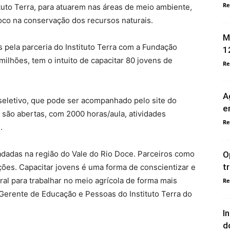
Re
tuto Terra, para atuarem nas áreas de meio ambiente,
foco na conservação dos recursos naturais.
M
 pela parceria do Instituto Terra com a Fundação
1
ilhões, tem o intuito de capacitar 80 jovens de
Re
A
seletivo, que pode ser acompanhado pelo site do
e
s são abertas, com 2000 horas/aula, atividades
Re
.
adadas na região do Vale do Rio Doce. Parceiros como
O
t
ões. Capacitar jovens é uma forma de conscientizar e
ral para trabalhar no meio agrícola de forma mais
Re
Gerente de Educação e Pessoas do Instituto Terra do
I
d