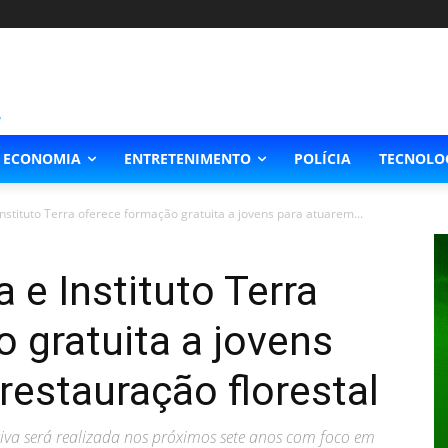
ECONOMIA
ENTRETENIMENTO
POLÍCIA
TECNOLO
stituto Terra oferece formação gratuita a jovens para atuarem...
e Instituto Terra
 gratuita a jovens
restauração florestal
tiva será realizada nos próximos sete anos com foco em