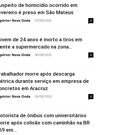
uspeito de homicídio ocorrido em
evereiro é preso em São Mateus
pórter Nova Onda
-
07/08/2026
0
ovem de 24 anos é morto a tiros em
rente a supermercado na zona...
pórter Nova Onda
-
06/08/2026
0
rabalhador morre após descarga
létrica durante serviço em empresa de
oncretos em Aracruz
pórter Nova Onda
-
06/08/2026
0
otorista de ônibus com universitários
orre após colisão com caminhão na BR
59 em...