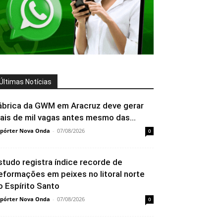
Últimas Notícias
ábrica da GWM em Aracruz deve gerar
ais de mil vagas antes mesmo das...
pórter Nova Onda
-
07/08/2026
0
studo registra índice recorde de
eformações em peixes no litoral norte
o Espírito Santo
pórter Nova Onda
-
07/08/2026
0