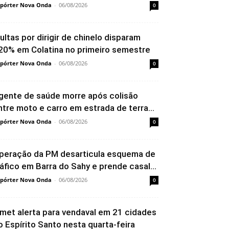
pórter Nova Onda
-
06/08/2026
0
ultas por dirigir de chinelo disparam
20% em Colatina no primeiro semestre
pórter Nova Onda
-
06/08/2026
0
gente de saúde morre após colisão
ntre moto e carro em estrada de terra...
pórter Nova Onda
-
06/08/2026
0
peração da PM desarticula esquema de
ráfico em Barra do Sahy e prende casal...
pórter Nova Onda
-
06/08/2026
0
nmet alerta para vendaval em 21 cidades
o Espírito Santo nesta quarta-feira