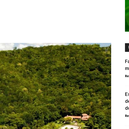
F
m
Re
E
d
d
Re