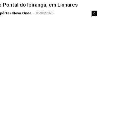
o Pontal do Ipiranga, em Linhares
pórter Nova Onda
-
05/08/2026
0