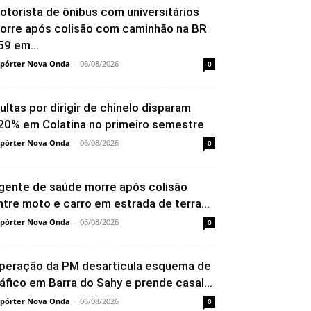
otorista de ônibus com universitários
orre após colisão com caminhão na BR
59 em...
pórter Nova Onda
-
06/08/2026
0
ultas por dirigir de chinelo disparam
20% em Colatina no primeiro semestre
pórter Nova Onda
-
06/08/2026
0
gente de saúde morre após colisão
ntre moto e carro em estrada de terra...
pórter Nova Onda
-
06/08/2026
0
peração da PM desarticula esquema de
ráfico em Barra do Sahy e prende casal...
pórter Nova Onda
-
06/08/2026
0