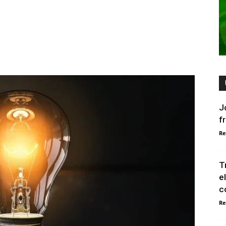
J
f
Re
T
e
c
Re