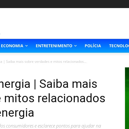
ECONOMIA
ENTRETENIMENTO
POLÍCIA
TECNOLO
a | Saiba mais sobre verdades e mitos relacionados...
nergia | Saiba mais
 mitos relacionados
nergia
s consumidores e esclarece pontos para ajudar na