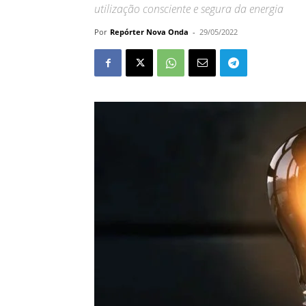
utilização consciente e segura da energia
Por
Repórter Nova Onda
-
29/05/2022