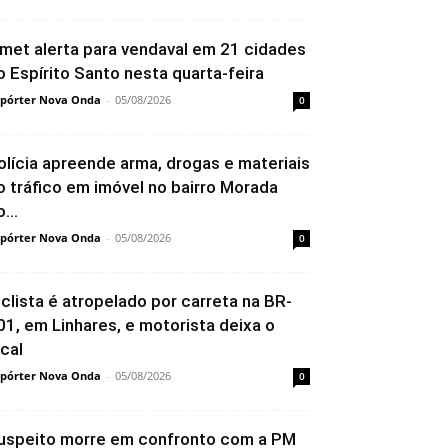
nmet alerta para vendaval em 21 cidades
o Espírito Santo nesta quarta-feira
pórter Nova Onda
-
05/08/2026
0
olícia apreende arma, drogas e materiais
o tráfico em imóvel no bairro Morada
...
pórter Nova Onda
-
05/08/2026
0
iclista é atropelado por carreta na BR-
01, em Linhares, e motorista deixa o
ocal
pórter Nova Onda
-
05/08/2026
0
uspeito morre em confronto com a PM