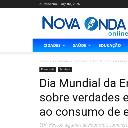
quinta-feira, 6 agosto, 2026
CIDADES
SAÚDE
EDUCAÇÃO
Início
Economia
Serviços
Dia Mundial da Energi
Economia
Serviços
Dia Mundial da E
sobre verdades e
ao consumo de e
EDP elencou algumas dúvidas mais comuns do