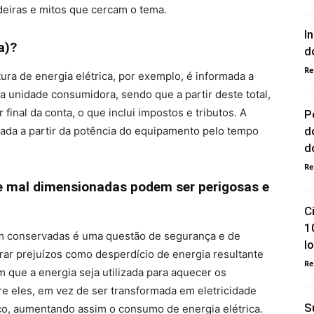
eiras e mitos que cercam o tema.
I
a)?
d
Re
ura de energia elétrica, por exemplo, é informada a
a unidade consumidora, sendo que a partir deste total,
 final da conta, o que inclui impostos e tributos. A
P
d
ada a partir da potência do equipamento pelo tempo
do
Re
 e mal dimensionadas podem ser perigosas e
C
1
bem conservadas é uma questão de segurança e de
l
rar prejuízos como desperdício de energia resultante
Re
 que a energia seja utilizada para aquecer os
re eles, em vez de ser transformada em eletricidade
S
tico, aumentando assim o consumo de energia elétrica.