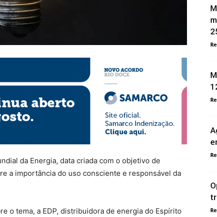
M
m
2
Re
M
1
Re
A
e
Re
ial da Energia, data criada com o objetivo de
re a importância do uso consciente e responsável da
O
t
Re
e o tema, a EDP, distribuidora de energia do Espírito